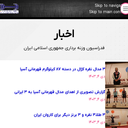
Skip to navigation
Skip to main content
۲: ب٫ظ
:
دیدار وزنه برداران با معاون اول رییس جمهور قبل از مسابقات جها
۸: ق٫ظ
:
علی داودی نماینده ایران در انتخابات کمیسیون بازی های کشورهای
اخبار
۸: ق٫ظ
:
بهداد سلیمی: تلاش ما کسب بهترین نتیجه در جهانی است/ اکثر ن
فدراسیون وزنه برداری جمهوری اسلامی ایران
۸: ق٫ظ
:
دکتر علی نژاد: به تلاش های دختران ورزشکار احترام می‌گذاریم
۸: ق٫ظ
:
دکتر مهدی علی نژاد: فراز و فرود داشتیم اما الان در سربالایی ه
۳ مدال نقره کژال در دسته ۸۷ کیلوگرم قهرمانی آسیا
دی ۴, ۱۴۰۳
گزارش تصویری از اهدای مدال قهرمانی آسیا به ۳ ایرانی
دی ۴, ۱۴۰۳
۳ طلا،۳ نقره و ۳ برنز دیگر برای کاروان ایران
دی ۴, ۱۴۰۳