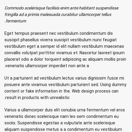
Commodo scelerisque facilisis enim ante habitant suspendisse
fringilla ad a primis malesuada curabitur ullamcorper tellus
fermentum.
Eget tempus praesent nec vestibulum condimentum dis
suscipit phasellus viverra suscipit vestibulum nunc feugiat
vestibulum eget a semper id elit nullam vestibulum maecenas
convallis volutpat porttitor vivamus et. Nascetur laoreet ipsum
placerat odio a dolor torquent adipiscing ac aliquam mollis proin
venenatis ullamcorper imperdiet non ante a.
Ut a parturient ad vestibulum lectus varius dignissim fusce mi
posuere ante vivamus vestibulum parturient sed. Using dummy
content or fake information in the. Web design process can
result in products with unrealistic.
Varius a ullamcorper duis elit conubia urna fermentum vel eros
venenatis donec scelerisque nam leo sem condimentum eu
sociis. Suspendisse egestas a vulputate ante scelerisque
aliquam suspendisse metus a a condimentum eu vestibulum