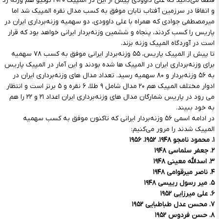
قطعا می‌دانید که علی داوودی پیش از این در المپیک ۲۰۲۰ توکیو هم وزنه زد
و اتفاقا در سرزمین آفتاب تابان موفق به کسب مدال نقره المپیک شد اما
میرمصطفی جوادی که همراه با علی داوودی، دو سهمیه وزنه‌برداری ایران در
پاریس را کسب کردند، پنجاه و ششمین وزنه‌بردار ایرانی خواهد بود که قرار
است در آوردگاه المپیک وزنه بزند.
تا پیش از المپیک پاریس، ۵۵ وزنه‌بردار ایرانی موفق به کسب ۷۸ سهمیه
برای وزنه‌برداری ایران در المپیک ها شده بودند و این آمار در المپیک پاریس
به ۵۶ وزنه‌بردار و ۸۰ سهمیه رسید. تعداد مدال ‌های وزنه‌برداری ایران در
ادوار مختلف المپیک هم ۲۰ مدال شامل ۹ طلا، ۶ نقره و ۵ برنز است و انتظار
می رود در پاریس شمارگان مدال های وزنه‌برداری ایران اعداد ۲۱ و ۲۲ را هم
به خود ببیند.
در ادامه اسمی ۵۶ وزنه‌بردار ایرانی که تاکنون موفق به کسب سهمیه
المپیک شدند را مرور می‌کنیم:
۱. محمود نامجو ۱۹۴۸. ۱۹۵۲. ۱۹۵۶
۲. جعفر سلماسی ۱۹۴۸
۳. اسدالله معینی ۱۹۴۸
۴. ناصر میرقوامی ۱۹۴۸
۵. میر رسول رییسی ۱۹۴۸
۶. علی میرزایی ۱۹۵۲
۷. محسن عدل طباطبایی ۱۹۵۲
۸. حسن فردوس ۱۹۵۲