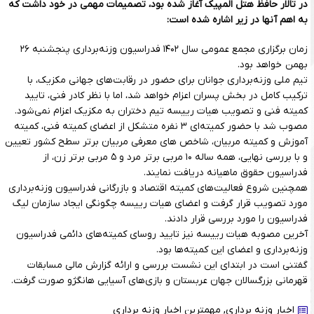
در تالار حافظ هتل المپیک آغاز شده بود، تصمیمات مهمی در خود داشت که
به اهم آنها در زیر اشاره شده است:
زمان برگزاری مجمع عمومی سال ۱۴۰۲ فدراسیون وزنه‌برداری پنجشنبه ۲۶
بهمن خواهد بود.
تیم ملی وزنه‌برداری جوانان برای حضور در رقابت‌های جهانی مکزیک، با
ترکیب کامل در بخش پسران اعزام خواهد شد، اما با نظر کادر فنی، تایید
کمیته فنی و تصویب هیات رییسه تیم دختران به مکزیک اعزام نمی‌شود.
مصوب شد با حضور کمیته‌ای ۳ نفره متشکل از اعضای کمیته فنی، کمیته
آموزش و کمیته مربیان، شاخص های معرفی مربیان برتر سطح کشور تعیین
و با بررسی نهایی، همه ساله ۱۰ مربی برتر مرد و ۵ مربی برتر زن، از
فدراسیون حقوق ماهیانه دریافت نمایند.
همچنین شروع فعالیت‌های کمیته اقتصاد و بازرگانی فدراسیون وزنه‌برداری
مورد تصویب قرار گرفت و اعضای هیات رییسه چگونگی ایجاد سازمان لیگ
فدراسیون را مورد بررسی قرار دادند.
آخرین مصوبه هیات رییسه نیز تایید روسای کمیته‌های دائمی فدراسیون
وزنه‌برداری و اعضای این کمیته‌ها بود.
گفتنی است در ابتدای این نشست بررسی و ارائه گزارش مالی مسابقات
قهرمانی بزرگسالان جهان عربستان و بازی‌های آسیایی هانگژو صورت گرفت.
اخبار وزنه برداری
,
مهمترین اخبار وزنه برداری