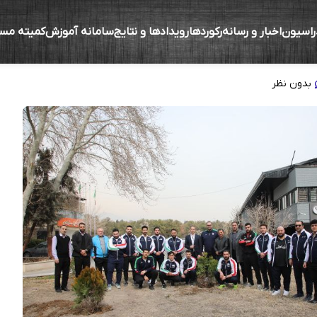
راسیون
اخبار و رسانه
رکوردها
رویدادها و نتایج
سامانه آموزش
کمیته مس
هال در روز درختکاری توسط ملی پوشان
بدون نظر