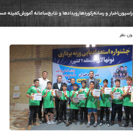
راسیون
اخبار و رسانه
رکوردها
رویدادها و نتایج
سامانه آموزش
کمیته مس
ه استعدادیابی استان فارس – مرودشت
ون نظر