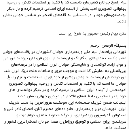
عزم راسخ جوانان کشورمان دانست که با تکیه بر استعداد، تلاش و روحیه
پهلوانی، تصویری امیدبخش از آینده ایران اسلامی ترسیم کرده و بار دیگر
توانمندی‌های خود را در دستیابی به قله‌های افتخار در میادین جهانی نشان
دادند.
متن پیام رئیس جمهور به شرح زیر است:
بسم‌الله الرحمن الرحیم
قهرمانی پرافتخار تیم ملی وزنه‌برداری جوانان کشورمان در رقابت‌های جهانی
مصر و کسب مدال‌های رنگارنگ و ارزشمند از سوی فرزندان برومند این مرز
و بوم، اراده، توانمندی و شایستگی جوانان ایران اسلامی را در عرصه‌های
بین‌المللی به نمایش گذاشت و موجب غرور و مباهات ملت بزرگ ایران شد.
این درخشش ارزشمند، جلوه‌ای روشن از خودباوری، استقامت و عزم راسخ
جوانان ما است که با تکیه بر استعداد، تلاش و روحیه پهلوانی، تصویری
امیدبخش از آینده ایران اسلامی را ترسیم کرده و بار دیگر توانمندی های
خود را در دستیابی به قله‌های افتخار در میادین جهانی نشان دادند.
اینجانب ضمن تبریک صمیمانه این موفقیت غرورآفرین به ملت شریف
ایران، قهرمانان عزیز وزنه‌برداری، خانواده‌های محترم آنان، اعضای کادر فنی و
مسئولان فدراسیون وزنه‌برداری، از درگاه خداوند متعال، دوام عزت و
سربلندی ایران اسلامی و توفیق روزافزون همه جوانان افتخارآفرین کشور را
مسئلت دارم.