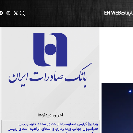
ابقات
EN WEB
آخرین ویدئوها
ویدیو| گزارش صداوسیما از حضور محمد جلود رییس
فدراسیون جهانی وزنه‌برداری و اسحاق ابراهیم اسحاق رییس