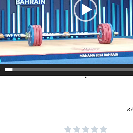
8
*
اری