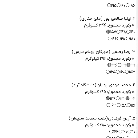
۱۸۶⚪️۱۹۰⚪️۱۹۵⚪️
۲. ایلیا صالحی پور (ملی حفاری)
🔹رکورد مجموع: ۳۴۴ کیلوگرم
۱۴۰⚪️۱۴۸⚪️۱۵۷🔴
۱۸۰⚪️۱۹۰⚪️۱۹۶⚪️
۳. رضا رحیمی (مهرگان بهنام فارس)
🔹رکورد مجموع: ۲۹۶ کیلوگرم
۱۳۱🔴۱۳۱⚪️۱۳۶🔴
۱۵۳⚪️۱۶۰⚪️۱۶۵⚪️
۴. محمد مهدی بهارلو (دانشگاه آزاد)
🔹رکورد مجموع: ۲۹۵ کیلوگرم
۱۳۲🔴۱۳۲⚪️۱۳۹🔴
۱۵۱⚪️۱۵۸⚪️۱۶۳⚪️
۵. آرین فرهادی (نفت مسجد سلیمان)
🔹رکورد مجموع: ۲۸۰ کیلوگرم
۱۱۰⚪️۱۲۰⚪️۱۲۶⚪️