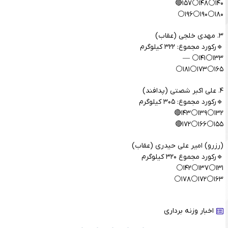
۱۴۰⚪️۱۴۸⚪️۱۵۷🔴
۱۸۰⚪️۱۹۰⚪️۱۹۶⚪️
۳. مهدی خلجی (عقاب)
🔹رکورد مجموع: ۳۲۲ کیلوگرم
۱۳۳⚪️۱۴۱⚪️ —
۱۶۵⚪️۱۷۳⚪️۱۸۱⚪️
۴. علی اکبر شصتی (پدافند)
🔹رکورد مجموع: ۳۰۵ کیلوگرم
۱۳۲⚪️۱۳۹⚪️۱۴۳🔴
۱۵۵⚪️۱۶۶⚪️۱۷۲🔴
(رزرو) امیر علی حیدری (عقاب)
🔹رکورد مجموع ۳۲۰ کیلوگرم
۱۳۱⚪️۱۳۷⚪️۱۴۲⚪️
۱۶۳⚪️۱۷۲⚪️۱۷۸⚪️
اخبار وزنه برداری