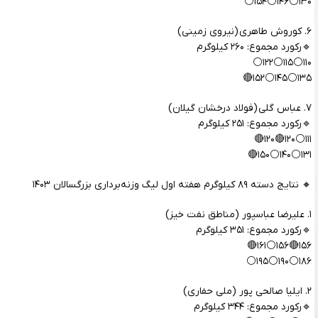
۱۳۰⚪️۱۴۶⚪️۱۵۴⚪️
۶. کوروش طاهری (نیروی زمینی)
🔹رکورد مجموع: ۲۶۰ کیلوگرم
۱۱۰⚪️۱۱۵⚪️۱۲۲⚪️
۱۳۵⚪️۱۴۵⚪️۱۵۲🔴
۷. عباس گلی (فولاد درخشان گیلان)
🔹رکورد مجموع: ۲۵۱ کیلوگرم
۱۱۱⚪️۱۲۰🔴۱۲۰🔴
۱۳۱⚪️۱۴۰⚪️۱۵۰🔴
🔸 نتایج دسته ۸۹ کیلوگرم هفته اول لیگ وزنه‌برداری بزرگسالان ۱۴۰۳
۱. علیرضا عباسپور (مناطق نفت خیز)
🔹رکورد مجموع: ۳۵۱ کیلوگرم
۱۵۶🔴۱۵۶⚪️۱۶۱🔴
۱۸۶⚪️۱۹۰⚪️۱۹۵⚪️
۲. ایلیا صالحی پور (ملی حفاری)
🔹رکورد مجموع: ۳۴۴ کیلوگرم