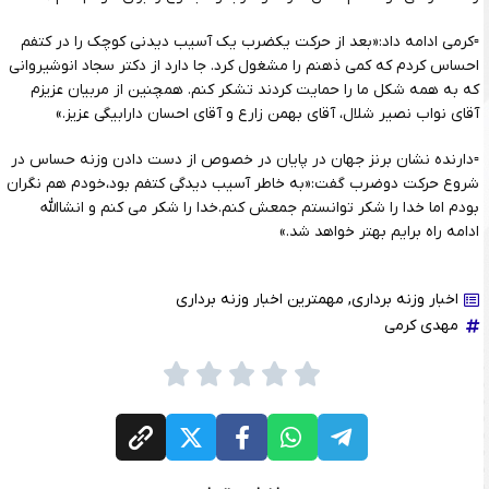
▫️کرمی ادامه داد:«بعد از حرکت یکضرب یک آسیب دیدنی کوچک را در کتفم
احساس کردم که کمی ذهنم را مشغول کرد. جا دارد از دکتر سجاد انوشیروانی
که به همه شکل ما را حمایت کردند تشکر کنم. همچنین از مربیان عزیزم
آقای نواب نصیر شلال، آقای بهمن زارع و آقای احسان دارابیگی عزیز.»
▫️دارنده نشان برنز جهان در پایان در خصوص از دست دادن وزنه حساس در
شروع حرکت دوضرب گفت:«به خاطر آسیب دیدگی کتفم بود،خودم هم نگران
بودم اما خدا را شکر توانستم جمعش کنم.خدا را شکر می کنم و انشاالله
ادامه راه برایم بهتر خواهد شد.»
اخبار وزنه برداری
,
مهمترین اخبار وزنه برداری
مهدی کرمی