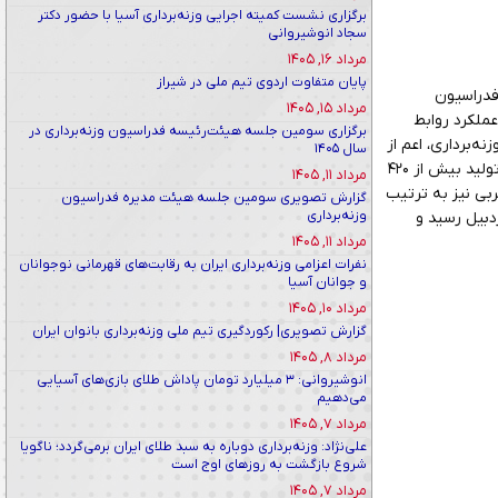
برگزاری نشست کمیته اجرایی وزنه‌برداری آسیا با حضور دکتر
سجاد انوشیروانی
مرداد ۱۶, ۱۴۰۵
پایان متفاوت اردوی تیم ملی در شیراز
 فدراسیون
مرداد ۱۵, ۱۴۰۵
عملکرد روابط
برگزاری سومین جلسه هیئت‌رئیسه فدراسیون وزنه‌برداری در
عمومی‌ هیات‌های وزنه‌برداری، عملکرد آنها در طول سال ۱۴۰۳ به لحاظ تولید محتوی خبری و پوشش رویدادهای مختلف وزنه‌‎‌برداری، اعم از
سال ۱۴۰۵
رقابت‌های استانی، رقابت‌های ملی و رقابت‌های بین المللی بود که بر این اساس روابط عمومی هیات وزنه‌برداری فارس با تولید بیش از ۴۲۰
مرداد ۱۱, ۱۴۰۵
بی نیز به ترتیب
گزارش تصویری سومین جلسه هیئت مدیره فدراسیون
وزنه‌برداری
، خراسان رضوی و اردبیل رسید و
مرداد ۱۱, ۱۴۰۵
نفرات اعزامی وزنه‌برداری ایران به رقابت‌های قهرمانی نوجوانان
و جوانان آسیا
مرداد ۱۰, ۱۴۰۵
گزارش تصویری| رکوردگیری تیم ملی وزنه‌برداری بانوان ایران
مرداد ۸, ۱۴۰۵
انوشیروانی: ۳ میلیارد تومان پاداش طلای بازی‌های آسیایی
می‌دهیم
مرداد ۷, ۱۴۰۵
علی‌نژاد: وزنه‌برداری دوباره به سبد طلای ایران برمی‌گردد؛ ناگویا
شروع بازگشت به روزهای اوج است
مرداد ۷, ۱۴۰۵