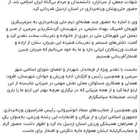
شهادت جمعی از سرداران، دانشمندان و مردم بی‌گناه ایران اسلامی شد، از
حضور ملی‌پوشان وزنه‌برداری در استان اردبیل قدردانی کرد.
وی با اشاره به حضور چند هفته‌ای تیم ملی وزنه‌برداری به سرمربیگری
قهرمان المپیک، بهداد سلیمی، در شهرستان گردشگرپذیر سرعین، از صبر و
تحمل این قهرمانان ملی در دوری از خانواده و تمرینات سخت تقدیر کرد و
گفت: تلاش‌های مستمر و تمرینات فشرده این عزیزان، نشان از اراده و
صلابت ورزشکاران ایرانی دارد و ما به خود می‌بالیم که میزبان چنین
افتخارآفرینانی هستیم.
نخست با تقدیر ویژه از فرماندار، شهردار و اعضای شورای اسلامی شهر
سرعین و همچنین رئیس و کارکنان اداره ورزش و جوانان شهرستان، افزود:
همدلی و همکاری مسئولان محلی نقش مهمی در میزبانی شایسته از این
اردو ایفا کرد و از همه عزیزانی که در برگزاری هرچه بهتر این اردو ما را یاری
کردند، صمیمانه سپاسگزارم.
وی همچنین از حمایت‌های سجاد انوشیروانی، رئیس فدراسیون وزنه‌برداری
جمهوری اسلامی ایران و از بزرگان و افتخارات این رشته ورزشی، به‌عنوان یکی
از همراهان همیشگی ورزش استان اردبیل یاد کرد و اظهار داشت: حضور گرم
و حمایت‌گرایانه ایشان همواره مایه دلگرمی و افتخار برای ماست.