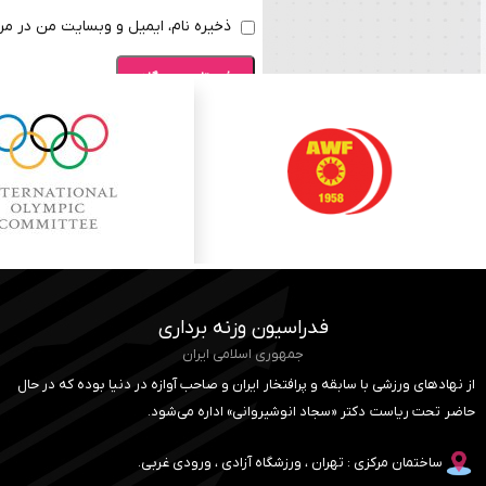
ذخیره نام، ایمیل و وبسایت من در مرو
فدراسیون وزنه برداری
جمهوری اسلامی ایران
از نهادهای ورزشی با سابقه و پرافتخار ایران و صاحب آوازه در دنیا بوده که در حال
حاضر تحت ریاست دکتر «سجاد انوشیروانی» اداره می‌شود.
ساختمان مرکزی : تهران ، ورزشگاه آزادی ، ورودی غربی.