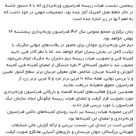
پنجمین نشست هیات رییسه فدراسیون وزنه‌برداری که با ۸ دستور جلسه
در تالار حافظ هتل المپیک آغاز شده بود، تصمیمات مهمی در خود داشت که
به اهم آنها در زیر اشاره شده است:
زمان برگزاری مجمع عمومی سال ۱۴۰۲ فدراسیون وزنه‌برداری پنجشنبه ۲۶
بهمن خواهد بود.
تیم ملی وزنه‌برداری جوانان برای حضور در رقابت‌های جهانی مکزیک، با
ترکیب کامل در بخش پسران اعزام خواهد شد، اما با نظر کادر فنی، تایید
کمیته فنی و تصویب هیات رییسه تیم دختران به مکزیک اعزام نمی‌شود.
مصوب شد با حضور کمیته‌ای ۳ نفره متشکل از اعضای کمیته فنی، کمیته
آموزش و کمیته مربیان، شاخص های معرفی مربیان برتر سطح کشور تعیین
و با بررسی نهایی، همه ساله ۱۰ مربی برتر مرد و ۵ مربی برتر زن، از
فدراسیون حقوق ماهیانه دریافت نمایند.
همچنین شروع فعالیت‌های کمیته اقتصاد و بازرگانی فدراسیون وزنه‌برداری
مورد تصویب قرار گرفت و اعضای هیات رییسه چگونگی ایجاد سازمان لیگ
فدراسیون را مورد بررسی قرار دادند.
آخرین مصوبه هیات رییسه نیز تایید روسای کمیته‌های دائمی فدراسیون
وزنه‌برداری و اعضای این کمیته‌ها بود.
گفتنی است در ابتدای این نشست بررسی و ارائه گزارش مالی مسابقات
قهرمانی بزرگسالان جهان عربستان و بازی‌های آسیایی هانگژو صورت گرفت.