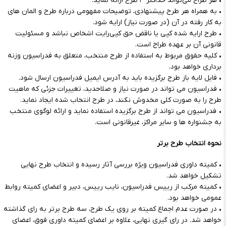
• هر طراح می‌تواند حداکثر ۳ طرح ارائه نماید.
• به همراه هر طرح پیشنهادی، توضیحات مفهومی درباره طرح و المان های
به کار رفته در آن (در صورت نیاز) ارایه شود.
• طرح ارایه شده کپی یا ناقض حق کپی‌رایت اشخاص نباشد و مسئولیت
قانونی آن بر عهده طراح است.
• کلیه حقوق مربوط به استفاده از طرح منتخب، متعلق به فدراسیون وزنه
برداری خواهد بود.
• فایل لایه باز طرح برگزیده باید به آدرس ایمیل فدراسیون ارسال شود.
• فدراسیون می تواند در صورت نیاز و صلاحدید، تغییرات جزئی که ماهیت
طرح را به صورت کلی مخدوش نکند، در طرح انتخاب شده ایجاد نماید.
• فدراسیون می تواند از طرح برگزیده استفاده نماید و ارائه
لوگو
ی منتخب
به جشنواره ها و سایر مراکز، غیرقانونی است.
نحوه انتخاب طرح برتر
• کمیته داوری فدراسیون ویژه بررسی آثار رسیده و انتخاب طرح نهایی
تشکیل خواهد شد.
• کمیته مرکب از رییس فدراسیون، نایب رییس، دبیر و اعضای کمیته روابط
عمومی خواهد بود.
• در صورت عدم اجماع کمیته بر روی یک طرح، سه طرح برتر به رای گذاشته
خواهد شد. در رای گیری نهایی، علاوه بر اعضای کمیته داوری فوق، اعضای