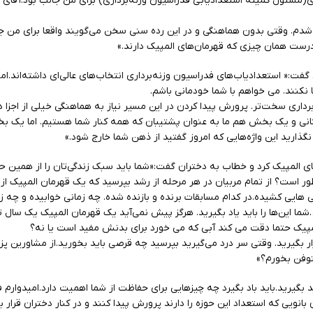
نادری(مسئول کمیته استعدادیابی فدراسیون وزنه‌برداری) برای من جالب بود.آقای 
شدم. وقتی بدون هماهنگی و در این رده سنی سخن می‌گویند واقعا برای من ج
؛ درست همان چیزی که قهرمان‌های المپیک دارند.»
:« استعدادیاب‌های فدراسیون وزنه‌برداری انتخاب‌های عالی‌ای داشته‌اند.ام
ا نکنند. می خواهم با شما خودمانی باشم.
اری سخت‌تر. پرورش پیدا کردن در این مسیر نیاز به هماهنگی خیلی از اجزا 
نی و یک بخش هم ما به عنوان پشتیبان که همه کنار شما هستیم. اما یک 
نگذارید این واژه‌هایی که امروز گفتید از ذهن شما خارج‌ شود.»
ی المپیک کرد و خطاب به دختران گفت:«شما باید سبک زندگی‌تان را از همین حا
 است؟ از تمام مربیان در هر مرحله از رشد بپرسید که یک قهرمان المپیک از 
هایی کشیده.در کدام مسابقات برنده و بازنده شده. چه زمانی خوابیده و چه زم
ته و…شما این‌ها را باید یاد بگیرید. هرگز‌ پیش نمی‌آید یک قهرمان المپیک یک سال ت
پیک حتما دقت می کند آبی که می خورد برای بدنش مفید است یا نه؟
قرار بگیرید. وقتی سر درد می‌گیرید بپرسید چه قرصی باید بخورید.از مشاورین 
نوفن بخورم؟»
ان باید بگیرید.باید باد بگیرد چه چیزهایی برای حفاظت از شما اهمیت دارد.امیدوارم
انویی که استعداد این‌ حوزه را دارند پرورش پیدا کنند و در کنار دختران قرار بگ