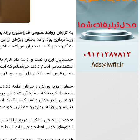
به گزارش روابط عمومی فدراسیون وزنه‌بر
وزنه‌برداری بود.او که بخش ویژه‌ای از ا
به آنها داد و گفت:«دختران من!شما تلاش‌
▫️محمدیان این را گفت و ادامه داد:«لازم 
استعدادیابی انجام دادند.خوشحالم که اینج
دلمان قرص است که از دل این جمع، قهرما
▫️معاون وزیر ورزش و جوانان ادامه داد:«م
هماهنگ کردند که عصاره آن شده این پرچ
قهرمانی را در جهان و آسیا کسب کنند. انش
فدراسیون وزنه برداری و همکاران خوبم 
▫️محمدیان ضمن تشکر از مریم ایلکا نایب 
اتفاق‌های خوبی افتاده و می دانم اینجا هم