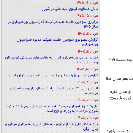
مرداد ۱۶, ۱۴۰۵
پایان متفاوت اردوی تیم ملی در شیراز
مرداد ۱۵, ۱۴۰۵
برگزاری سومین جلسه هیئت‌رئیسه فدراسیون وزنه‌برداری در
سال ۱۴۰۵
مرداد ۱۱, ۱۴۰۵
گزارش تصویری سومین جلسه هیئت مدیره فدراسیون
وزنه‌برداری
مرداد ۱۱, ۱۴۰۵
نفرات اعزامی وزنه‌برداری ایران به رقابت‌های قهرمانی نوجوانان
به گزارش روابط عمومی فدراسیون وزنه برداری، در آخرین روز مسابقات وزنه برداری قهرمانی جوانان جهان در مکزیک، رقابت دسته ۱۰۹+
و جوانان آسیا
مرداد ۱۰, ۱۴۰۵
گزارش تصویری| رکوردگیری تیم ملی وزنه‌برداری بانوان ایران
ک ضرب و دوضرب هم مدال طلا
مرداد ۸, ۱۴۰۵
انوشیروانی: ۳ میلیارد تومان پاداش طلای بازی‌های آسیایی
ن جوانان جهان شد. او مدال نقره
می‌دهیم
یک‌ضرب و دوضرب را هم گرفت و توانست رکورد یک‌ضرب نوجوانان جهان را پنج کیلوگرم ارتقا دهد. هشت وزنه بردار در گروه A دسته
مرداد ۷, ۱۴۰۵
علی‌نژاد: وزنه‌برداری دوباره به سبد طلای ایران برمی‌گردد؛ ناگویا
شروع بازگشت به روزهای اوج است
مرداد ۷, ۱۴۰۵
بازدید دکتر علی نژاد از اردوی تیم های ملی وزنه برداری مردان و
زنان ایران
سر برد و مدال خود را قطعی کرد. او در حرکت دوم با مهار وزنه ۱۷۳ کیلوگرم، توانست رکورد