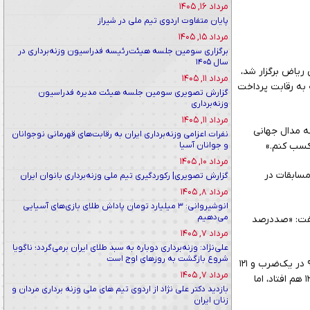
مرداد ۱۶, ۱۴۰۵
پایان متفاوت اردوی تیم ملی در شیراز
مرداد ۱۵, ۱۴۰۵
برگزاری سومین جلسه هیئت‌رئیسه فدراسیون وزنه‌برداری در
سال ۱۴۰۵
ریاض برگزار شد،
مرداد ۱۱, ۱۴۰۵
سته به رقابت پرداخت
گزارش تصویری سومین جلسه هیئت مدیره فدراسیون
وزنه‌برداری
مرداد ۱۱, ۱۴۰۵
ه مدال جهانی
نفرات اعزامی وزنه‌برداری ایران به رقابت‌های قهرمانی نوجوانان
و جوانان آسیا
 کسب کنم.»
مرداد ۱۰, ۱۴۰۵
۶ کیلوگرم هستم، اما در این مسابقات در
گزارش تصویری| رکوردگیری تیم ملی وزنه‌برداری بانوان ایران
مرداد ۸, ۱۴۰۵
انوشیروانی: ۳ میلیارد تومان پاداش طلای بازی‌های آسیایی
می‌دهیم
آینده گفت: «صددرصد
مرداد ۷, ۱۴۰۵
علی‌نژاد: وزنه‌برداری دوباره به سبد طلای ایران برمی‌گردد؛ ناگویا
شروع بازگشت به روزهای اوج است
حسینی در پایان به بهبود رکوردهای شخصی خود نیز اشاره کرد و گفت: «هفته‌ی قبل در بازی‌های آسیایی بحرین، رکورد ۹۲ در یک‌ضرب و ۱۲۱
مرداد ۷, ۱۴۰۵
در دوضرب را ثبت کرده بودم. در این رقابت‌ها توانستم رکورد یک‌ضربم را به ۹۷ برسانم و در دوضرب هم ۱۱۶ را مهار کنم؛ ۱۲۱ هم افتاد، اما
بازدید دکتر علی نژاد از اردوی تیم های ملی وزنه برداری مردان و
زنان ایران