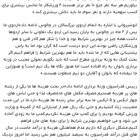
بیاوریم.هر سه نفر جزو ۱۰ نفر برتر هستند.۲ ورزشکار ما شانس بیشتری برای
کسب سهمیه دارند و نفر سوم ما باید تلاش بیشتری کند.»
انوشیروانی با اشاره به اتمام اردوی بزرگسالان در چالوس ادامه داد:«اردوی ما
پس از ۲ ماه در چالوس به پایان رسید.این اردو یک تفاوتی با سایر اردوها
داشت.همه چیز در بهترین شرایط بود و خدا را شکر هم کادر فنی و هم
ورزشکاران راضی بودند.این اردو درست است که گران بود اما به پاس
پشتیبانی هایی که از ما شده باید ما هم بهترین شرایط را فراهم کنیم.اگر
بحث کمک به وزنه برداری مطرح است که باید بگویم تحولی عجیب در وزنه
برداری بانوان به راه افتاده است اما هنوز نگاه ها یک تیم است! و هنوزاین
جا نیفتاده که بانوان و آقایان دو تیم متفاوت هستند.»
رییس فدراسیون وزنه برداری ادامه داد:«در بحث هزینه ها ما یکی از رشته
های پر هزینه هستیم.مصرف مکمل های ما،مصرف غذا و حتی لباس های
چهار ایکس و ۵ ایکس ما سه برابر سایر رشته ها هزینه دارد.ما در این مدت
مصیبت زیاد کشیدیم و حتی یک ریال هم از اعتباراتی که از کمیته و وزارت
ورزش گرفته بودیم را برای کمپ مان هزینه نکردیم.کمپ ما به زودی آماده
می شود و می خواهیم بهترین شرایط را برای بچه های مان فراهم
کنیم.مشکل دیگری که داریم عدم هماهنگی هزینه و درآمد ماست.در سال
های قبل درآمد فدراسیون به سیصد میلیون هم نمی رسید اما امروز نزدیک