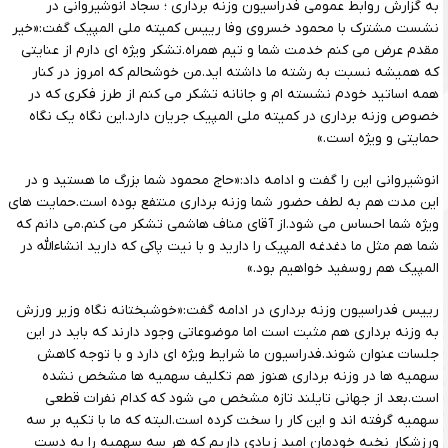
به گزارش روابط عمومی فدراسیون وزنه برداری ؛ سجاد انوشیروانی در
نشست مشترک با محمود خسروی وفا رییس کمیته ملی المپیک گفت:«خیر
مقدم عرض می کنم خدمت شما و تیم همراه.تشکر ویژه ای دارم از عنایتی
که همیشه نسبت به رشته ما داشته اید.من خوشحالم که امروز در کنار
همه اساتید خودم نشسته ام و جانانه تشکر می کنم از طرز فکری که در
خصوص وزنه برداری در کمیته ملی المپیک جریان دارد.این نگاه یک نگاه
حمایتی و ویژه است.»
انوشیروانی این را گفت و ادامه داد:«حاج محمود شما بزرگ ما هستید و در
این مدت هم به لطف حضور شما وزنه برداری منتفع بوده است.حمایت های
ویژه شما احساس می شود.از آقای مناف هاشمی تشکر می کنم.می دانم که
شما هم مثل ما دغدغه المپیک را دارید و با نیت پاکی که دارید انشاءالله در
المپیک هم روسفید خواهیم بود.»
رییس فدراسیون وزنه برداری در ادامه گفت:«خوشبختانه نگاه وزیر ورزش
به وزنه برداری هم مثبت است اما موضوعاتی وجود دارند که باید در این
جلسات عنوان شوند.فدراسیون ما شرایط ویژه ای دارد و با توجه کاهش
سهمیه ها در وزنه برداری هنوز هم تکلیف سهمیه ها مشخص نشده
است.بعد از جهانی تایلند تازه مشخص می شود که کدام نفرات قطعی
سهمیه گرفته اند و این کار را سخت کرده است.البته که ما با تکیه بر سه
ورزشکار نخبه خودمان امید زیادی داریم که هر سه سهمیه را به دست