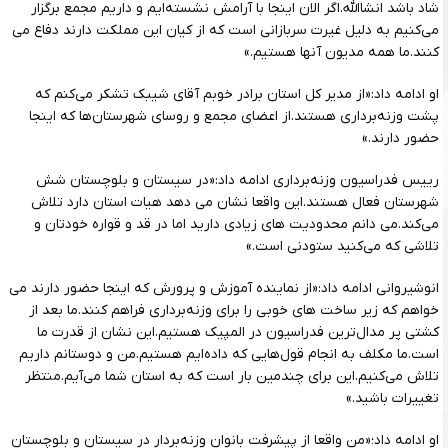
شاد باشد انشاالله.اگر الان اینجا با آرامش نشسته‌ایم و داریم مجمع برگزار
می‌کنیم به دلیل غیرت سربازانی است که از کیان این مملکت دارند دفاع می
کنند.ما همه مدیون آنها هستیم.»
او ادامه داد:«از مدیر کل استان برادر خوبم آقای شیبک تشکر می‌کنم که
پشت وزنه‌برداری هستند.از اعضای مجمع و روسای شهرستان‌ها که اینجا
حضور دارند.»
رییس فدراسیون وزنه‌برداری ادامه داد:«در سیستان و بلوچستان شش
شهرستان فعال هستند.این واقعا نشان می دهد هیات استان دارد تلاش
می‌کند.می دانم محدودیت های زیادی دارید اما در قد و قواره خودتان و
تلاشی که می‌کنید ستودنی است.»
انوشیروانی ادامه داد:«از نماینده آموزش و پرورش که اینجا حضور دارند می
خواهم که زیر ساخت های خوبی را برای وزنه‌برداری فراهم کنند.ما بعد از
کشتی پر مدال‌ترین فدراسیون در المپیک هستیم.این نشان از قدرت ما
است.ما مکلف به انجام قول‌هایی که داده‌ایم هستیم.من و دوستانم داریم
تلاش می‌کنیم.این برای چندمین بار است که به استان شما می‌آیم.منتظر
تغییرات باشید.»
او ادامه داد؛«من واقعا از پیشرفت بانوان وزنه‌بردار در سیستان و بلوچستان