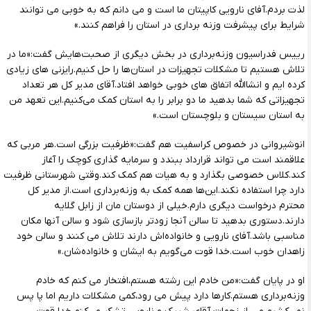
لذت بردم.آفای نارویی کاپیتان ما است و می دانم که به خوبی می توانند
شرایط برای پیشرفت وزنه برداری در استان را فراهم کنند.»
رییس فدراسیون وزنه‌برداری در بخش دیگری از صحبت‌هایش گفت:«ما در
تلاش هستیم تا مشکلات تجهیزات در استان‌ها را حل کنیم.رایزنی های زیادی
کرده ایم و انشاالله اتفاق های خوبی خواهد افتاد.آقای مدیر کل هر تعداد
تجهیزاتی که شما بدهید ما دو برابر را به استان کمک می‌کنیم.این تعهد من
به استان سیستان و بلوچستان است.»
انوشیروانی در خصوص کراسفیت هم گفت:«ظرفیت بزرگی است.هر مربی که
علاقمند است می تواند قرارداد ببندد و سرمایه گذاری کوچک را آغاز
کند.کلاس خصوصی بگذارد و به هیات هم کمک کند.وقتی شهرستانی ظرفیت
دارد چرا استفاده نکند.این‌ها همه کمک به وزنه‌برداری است.از مدیر کل
محترم درخواست دیگری دارم.خیلی از دوستان مان از زابل گلایه
دارند.دستوری بدهید تا سالن آنجا زودتر بازسازی شود و سالن آنها مکان
مناسبی باشد.آفای نارویی و خانواده‌اش دارند تلاش می کنند و سالن خود
زاهدان خوب است.خدا قوت می‌گویم به ایشان و خانواده‌شان.»
او در پایان گفت:«من خادم این رشته هستم،افتخار می کنم که خادم
وزنه‌برداری هستم.کارها دارد پیش می رود،کمی مشکلات داریم اما پا پس