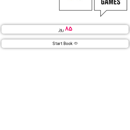
85
روز
بازی های المپیک نوجوانان ۲۰۲۶
09
Start Book
آبان
1405
داکار (سنگال)