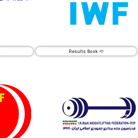
مسابقات جهانی بزرگسالان
هفته اول لیگ ۱۴۰۴ بزرگسا
Results Book
10
آ
مهر
شه
4
1404
فورده (نروژ)
تهر