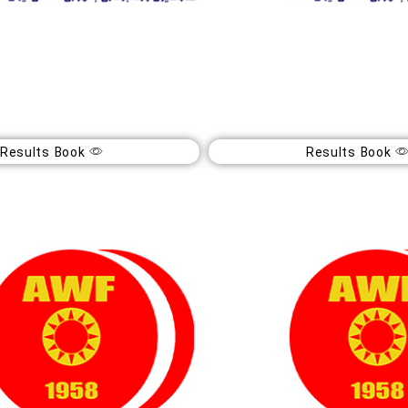
لان
هفته اول لیگ ۱۴۰۴ جوانان
Results Book
Results Book
قایان
آقایان
ریور
شهریور
1404
140
ان
تهران