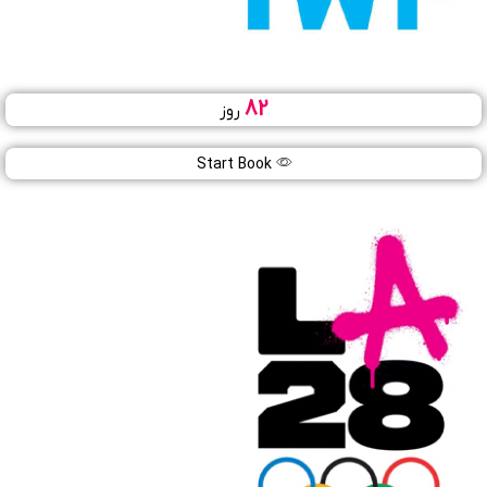
82
روز
قهرمانی جهان ۲۰۲۶
06
Start Book
آبان
1405
نینگبو (چین)