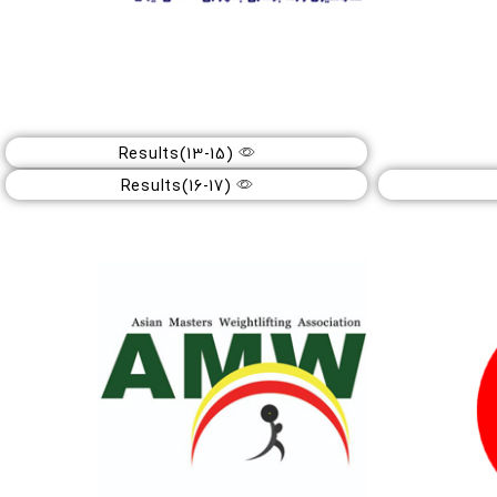
Results(13-15)
قهرمانی نوجوانان کشور دختران
Results(16-17)
مرداد
1404
تهران