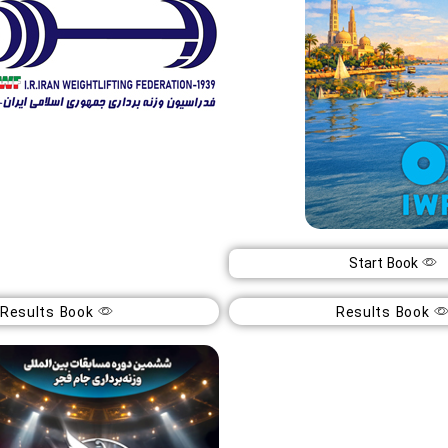
جهان ۲۰۲۶
هفته پایانی لیگ ۱۴۰۴ آقایان
Start Book
26
1
Results Book
Results Book
بهشت
بهمن
1404
14
(مصر)
تهران