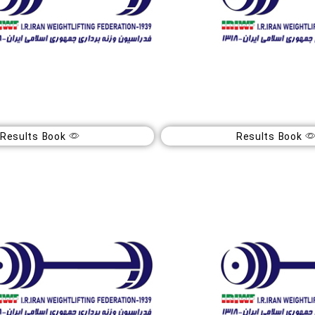
Results Book
Results Book
ان کشور پسران
قهرمانی جوانان کشور دختران
بان
آبان
1404
14
د
شهرکرد