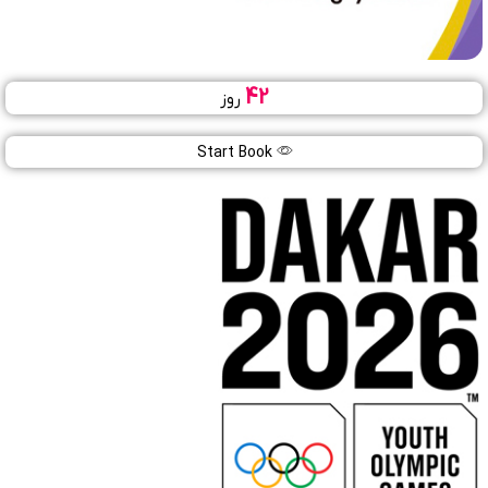
42
روز
بازی های آسیایی ۲۰۲۶
28
Start Book
شهریور
1405
ناگویا (ژاپن)