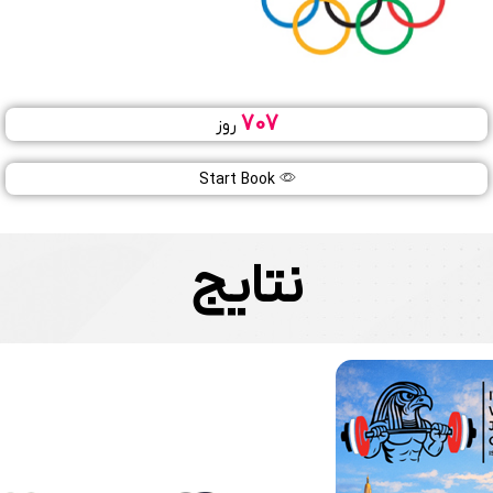
707
روز
المپیک تابستانی ۲۰۲۸
24
Start Book
تیر
1407
نتایج
لس آنجلس (آمریکا)