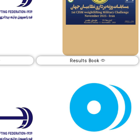
Results Book
وزنه برداری نظامیان جهان ۲۰۲۵
قهرمانی جوان
CISM
آبان
آ
04
1404
بابلسر (ایران)
شهرکر