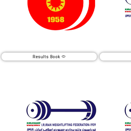
Results Book
بازی های آسیایی نوجوانان ۲۰۲۵
30
مهر
1404
منامه (بحرین)