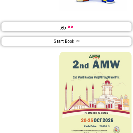
00
روز
قهرمانی نوجوانان جهان ۲۰۲۶
01
Start Book
تیر
1405
کالی (کلمبیا)