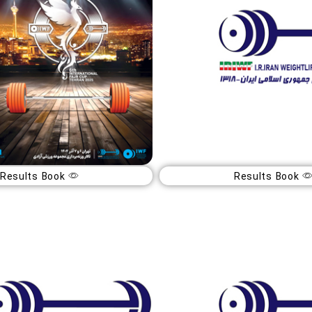
Results Book
Results Book
نان
تورنمنت بین المللی جام فجر ۲۰۲۵
15
0
ماه
آذر
1404
14
ز
تهران (ایران)