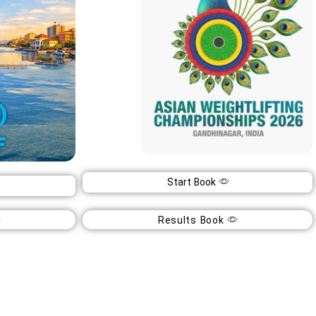
قهرمانی آسیا ۲۰۲۶
Start Book
قهرمانی جوانان 
19
2
اردیبهشت
Results Book
اردی
1405
05
هند
اسماعیلیا 