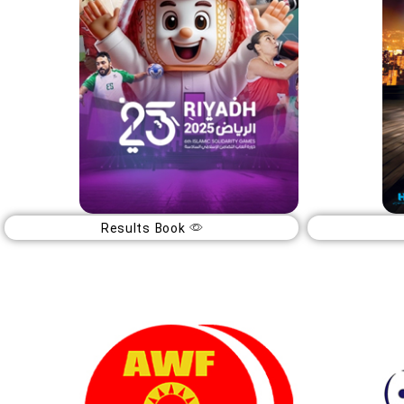
Results Book
بازیهای همبستگی کشورهای اسلامی
16
آبان
1404
ریاض (عربستان)