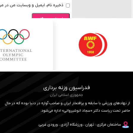
ذخیره نام، ایمیل و وبسایت من در مرو
فدراسیون وزنه برداری
جمهوری اسلامی ایران
از نهادهای ورزشی با سابقه و پرافتخار ایران و صاحب آوازه در دنیا بوده که در حال
حاضر تحت ریاست دکتر «سجاد انوشیروانی» اداره می‌شود.
ساختمان مرکزی : تهران ، ورزشگاه آزادی ، ورودی غربی.