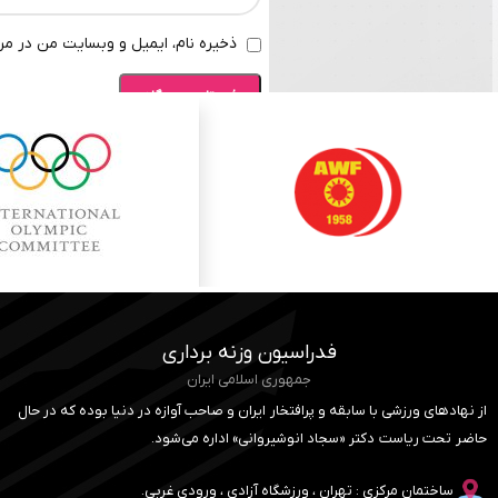
ذخیره نام، ایمیل و وبسایت من در مرو
فدراسیون وزنه برداری
جمهوری اسلامی ایران
از نهادهای ورزشی با سابقه و پرافتخار ایران و صاحب آوازه در دنیا بوده که در حال
حاضر تحت ریاست دکتر «سجاد انوشیروانی» اداره می‌شود.
ساختمان مرکزی : تهران ، ورزشگاه آزادی ، ورودی غربی.