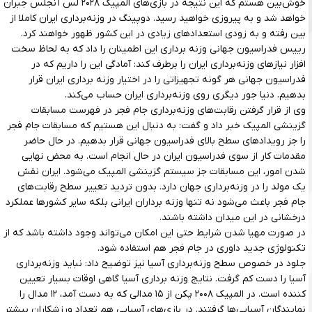
خوش‌بین هستم که این نتیجه در بازی‌های المپیک ۲۰۲۸ لس آنجلس جبران
خواهد شد و به پیروزی خواهید رسید. دوپینگ در وزنه‌برداری ایران کاملا از
بین رفته و به زودی استعدادهای زیادی در این کشور ظهور خواهند کرد.
رییس فدراسیون جهانی وزنه برداری این اطمینان را داد که به لحاظ سخت
افزار نیازهای وزنه‌برداری ایران را برطرف کند: آمادگی این را داریم که در
فدراسیون جهانی هر گونه تجهیزاتی را در اختیار وزنه برداری ایران قرار
بدهیم. دنیا جور دیگری روی وزنه‌برداری ایران حساب می‌کند.
وی از قرار گرفتن رقابت‌های وزنه‌برداری جام فجر در فهرست مسابقات
گزینشی المپیک خبر داد و گفت: به دنبال این هستیم که مسابقات جام فجر
را جز رویدادهای سطح بالای فدراسیون جهانی قرار بدهیم. در حال حاضر
مقدمات کار از سوی فدراسیون ایران در حال انجام است. به محض نهایی
شدن امور، این مسابقات جز سیستم گزینشی المپیک می‌شود. ایران نقش
یک مولد را در وزنه‌برداری جهان دارد. بدون تردید تغییر سطح رقابت‌های
جام فجر باعث می‌شود نه تنها وزنه برداران ایرانی بلکه سایر کشورها عملکرد
درخشانی در این میدان داشته باشند.
در صورت مهیا شدن شرایط حتی این امکان می‌تواند وجود داشته باشد که از
تکنولوژی جدید داوری در جام فجر هم استفاده شود.
جلود در خصوص سطح وزنه‌برداری آسیا نیز توضیح داد: نباید وزنه‌برداری
آسیا را دست کم گرفت. نتایج وزنه برداری آسیا گاهی اوقات بسیار تعیین
کننده است. در المپیک ۲۰۰۸ پکن از ۱۵ مدالی که به دست آمد، ۱۲ مدال را
نمایندگان آسیایی‌ها گرفتند. در بازی‌های آسیایی هم تعداد ورزشکاران بیشتر