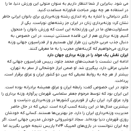
می شود. بنابراین از شما انتظار داریم به عنوان متولی این ورزش دنیا، ما را
در استفاده هر چه بهتر مباحث فناورانه مساعدت کنید.
دکتر دنیامالی با اشاره به راه اندازی رشته وزنه‌برداری برای بانوان ایرانی خاطر
نشان کرد: وزنه‌برداری زنان در ایران جز رشته‌های نوپاست. یکی از
مسئولیت‌های ما در این وزارتخانه این است که ورزش بانوان را متحول
کنیم. وزنه برداری هم از این قاعده مستثنی نیست. در این خصوص به
دنبال جذب مربی خارجی زن طراز اول هستیم و از فدراسیون جهانی وزنه
برداری می‌خواهیم که گزینه‌های مجرب را به ما معرفی کنند.
ایران نقش یک مولد را در وزنه برداری جهان دارد
ادامه این نشست با صحبت‌های محمد جلود، رییس فدراسیون جهانی که
ملیتی عراقی دارد، پیگیری شد. او ضمن ابراز خوشحالی از سفر به تهران،
بیشتر از هر چه به روابط عمیقی که بین دو کشور ایران و عراق برقرار است،
پرداخت.
جلود در این خصوص گفت: رابطه ایران و عراق همیشه برادرانه بوده است.
این ایران بود که توسط مرحوم جعفر سلماسی، قهرمان پرآوازه، وزنه برداری را
وارد عراق کرد. ایران یکی از قویترین کشورها در وزنه‌برداری دنیاست و
بیشترین مدال‌ها در این رشته کسب کرده است. تیمی که در حال حاضر
مدیریت وزنه‌برداری ایران را دارد، جز بهترین‌ها هستند. کسانی که خودشان
روزی قهرمان دنیا بوده‌اند. سجاد انوشیروانی خودش مدرس جهانی است. اگر
چه ایران نتوانست در بازی‌های المپیک ۲۰۲۴ پاریس نتیجه خوبی بگیرید اما