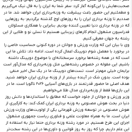
صحبت‌هایش را این‌گونه آغاز کرد: سفر شما به ایران را به فال نیک می‌گیریم
و مطمئنیم این حضور باعث پیشرفت به وزنه‌برداری ایران خواهد شد. ما در
صددیم تا وزنه برداری ایران را به روزهای اوج گذشته برگردیم؛ به روزهایی
که در وزنه برداری دنیا تعیین کننده بودیم. بنابراین با همکاری مسئولان
فدراسیون مشغول انجام کارهای زیربنایی هستیم تا نسلی نو و طلایی از این
رشته به جهان معرفی کنیم.
وی با بیان این که وزارت ورزش و جوانان در دوره کنونی حساسیت خاصی را
در برخورد با معضل شوم دوپینگ اعمال کرده است، ادامه داد: تلاش ما این
است که در همه رشته‌ها برخورد سرسختانه‌ای با موضوع دوپینگ داشته
باشیم. این مقوله در خصوص رشته‌هایی مثل وزنه‌برداری که مدال‌آور است
برایمان خیلی مهم‌تر است. تست‌های دوپینگ ما در یک سال اخیر منفی
بوده است. بدون شک در آینده بیشتر از از وزنه برداری ایران خواهد شنید.
هدف اصلی ما حضور قدرتمند در بازی‌های آسیایی ۲۰۲۶ ناگویا است. ما در
این بازی‌ها فقط از وزنه‌برداری مدال طلا می‌خواهیم.
وزیر ورزش و جوانان از جلود خواست که مطابق با استانداردها و دانش روز
دنیا در بحث هوش مصنوعی به وزنه برداری ایران کمک کند: به کارگیری از
هوش مصنوعی در توسعه ورزش قهرمانی یکی از اولویت‌های وزارت ورزش
ایران است. ما به همراه معاونت علمی و فناوری ریاست جمهوری مشغول
اجرای این طرح هستیم. در مورد رشته وزنه برداری حتما نیاز به استفاده از
این علم داریم. چرا که روز به روز قوانین و داوری‌ها در این رشته سخت‌تر