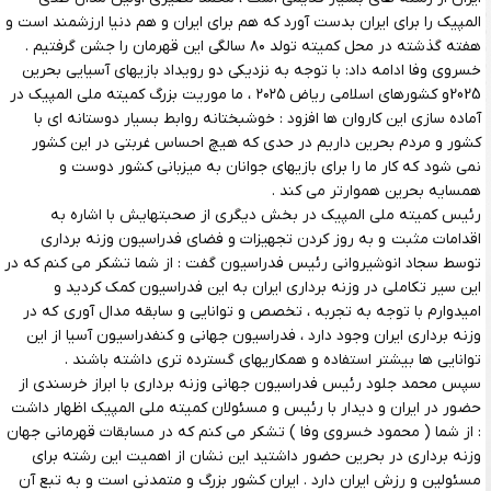
المپیک را برای ایران بدست آورد که هم برای ایران و هم دنیا ارزشمند است و
هفته گذشته در محل کمیته تولد ۸۰ سالگی این قهرمان را جشن گرفتیم .
خسروی وفا ادامه داد: با توجه به نزدیکی دو رویداد بازیهای آسیایی بحرین
2025و کشورهای اسلامی ریاض ۲۰۲۵ ، ما موریت بزرگ کمیته ملی المپیک در
آماده سازی این کاروان ها افزود : خوشبختانه روابط بسیار دوستانه ای با
کشور و مردم بحرین داریم در حدی که هیچ احساس غربتی در این کشور
نمی شود که کار ما را برای بازیهای جوانان به میزبانی کشور دوست و
همسایه بحرین هموارتر می کند .
رئیس کمیته ملی المپیک در بخش دیگری از صحبتهایش با اشاره به
اقدامات مثبت و به روز کردن تجهیزات و فضای فدراسیون وزنه برداری
توسط سجاد انوشیروانی رئیس فدراسیون گفت : از شما تشکر می کنم که در
این سیر تکاملی در وزنه برداری ایران به این فدراسیون کمک کردید و
امیدوارم با توجه به تجربه ، تخصص و توانایی و سابقه مدال آوری که در
وزنه برداری ایران وجود دارد ، فدراسیون جهانی و کنفدراسیون آسیا از این
توانایی ها بیشتر استفاده و همکاریهای گسترده تری داشته باشند .
سپس محمد جلود رئیس فدراسیون جهانی وزنه برداری با ابراز خرسندی از
حضور در ایران و دیدار با رئیس و مسئولان کمیته ملی المپیک اظهار داشت
: از شما ( محمود خسروی وفا ) تشکر می کنم که در مسابقات قهرمانی جهان
وزنه برداری در بحرین حضور داشتید این نشان از اهمیت این رشته برای
مسئولین و رزش ایران دارد . ایران کشور بزرگ و متمدنی است و به تبع آن