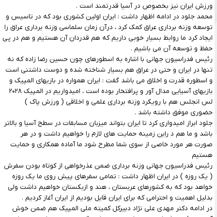
ورزش ایران نیز بخصوص در آسیا قدرتمند است .
محمد جلود در ادامه اظهار داشت : ایران اولین کشوری بود که در تاسیس و
توسعه وزنه برداری عراق کمک کرد ، درآن زمان سلماسی وزنه برداری عراق را
ایجاد کرد ما روابط بسیار خوبی داریم که هم قدردان آن هستیم و هم در پی
حفظ و توسعه آن می باشیم .
رئیس فدراسیون جهانی با اشاره به اسطورهای چون حسین رضا زاده که نه
تنها در ایران و حتی در عراق هم بسیار شناخته شده و دوست داشتنی است
و اسطوره قدرت و اخلاق می باشد گفت : ایران همواره در بازیهای المپیک و
بازیهای آسیایی مدال آور و پرافتخار بوده است ، امیدواریم در المپیک ۲۰۲۸
لس انجلس هم با رویکرد وزنه برداری علمی و اخلاقی ( ورزش پاک )
حضوری موفق داشته باشد .
جلود ابراز امیدواری کرد تا ایران بتواند میزبان مسابقات در سطح آسیا و بالاتر
باشد و ما هم د راین زمینه حمایت های لازم را خواهیم داشت و در هر
صورت هر مورد خاصی از سوی شما مطرح شود ما آماده همکاری و حمایت
هستیم
رئیس فدراسیون جهانی وزنه برداری ضمن عذرخواهی از کوتاه بودن سفرش
( یک روزه ) در ایران اظهار داشت : تمامی سفرهای پیش روی ما یک روزه
خواهد بود که به کشورهای عربستان ، هند و ازبکستان خواهیم داشت ولی
بدلیل اهمیت و احترامی که برای ایران قایل بودیم از ایران آغاز کردیم .
در ادامه دکتر مهدی علی نژاد دبیرکل کمیته ملی المپیک هم ضمن خوش