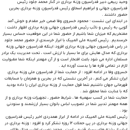
وحید ربیعی دبیر فدراسیون وزنه برداری در کنار محمد جلود رئیس
فدراسیون جهانی و ابراهیم اسحاق رئیس فدراسیون وزنه برداری بحرین
حضور داشتند .
در ابتدای این نشست ؛ محمود خسروی وفا ضمن خیر مقدم و خوش آمد
گویی به رئیس و نائب رئیس فدراسیون جهانی وزنه برداری اظهار داشت :
مفتخریم که میزبان شما باشیم از حضور شما در این موقعیت حساس بسیار
خرسندیم . رئیس کمیته ملی المپیک با ابراز خرسندی از حضور محمد جلود
در راس فدراسیون جهانی وزنه برداری افزود: اینکه فدراسیون جهانی وزنه
برداری که مدال هایش برای ما بسیار با ارزش است ، تحت مدیریت یک برادر
مسلمان اداره می شود باعث افتخار است و از آن مهمتر اینکه شما مقبولیت
لازم در تمامی قاره ها را بدست آورده اید .
خسروی وفا در ادامه افزود : از حمایت شما از فدراسیون ملی وزنه برداری
ایران تشکر می کنم ، در آخرین نشستی که در بحرین و همزمان با مسابقات
قهرمانی جهان داشتیم شما قول حمایت از وزنه برداری ایران را داده بودید
که با عنایت شما محقق شد .
حمایت شما در کسب سهمیه ها ، شرایط حضور ، تجهیزات وزنه برداری و از
همه مهمتر تدبیر شما در تصویب لباس بانوان بسیار ارزشمند و ستودنی
بود .
رئیس کمیته ملی المپیک در ادامه از ابراز همدردی اخیر رئیس فدراسیون
جهانی وزنه برداری در پی حملات ۱۲ روزه تشکر کرد و افزود : وزنه برداری در
ایران از رشته های بسیار قدیمی است ، محمد نصیری اولین مدال طلای