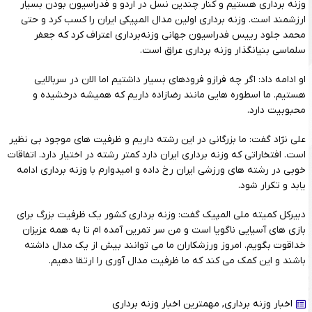
وزنه برداری هستیم و کنار چندین نسل در اردو و فدراسیون بودن بسیار
ارزشمند است. وزنه برداری اولین مدال المپیکی ایران را کسب کرد و حتی
محمد جلود رییس فدراسیون جهانی وزنه‌برداری اعتراف کرد که جعفر
سلماسی بنیانگذار وزنه برداری عراق است.
او ادامه داد: اگر چه فرازو فرودهای بسیار داشتیم اما الان در سربالایی
هستیم. ما اسطوره هایی مانند رضازاده داریم که همیشه درخشیده و
محبوبیت دارد.
علی نژاد گفت: ما بزرگانی در این رشته داریم و ظرفیت های موجود بی نظیر
است. افتخاراتی که وزنه برداری ایران دارد کمتر رشته در اختیار دارد. اتفاقات
خوبی در رشته های ورزشی ایران رخ داده و امیدوارم با وزنه برداری ادامه
یابد و تکرار شود.
دبیرکل کمیته ملی المپیک گفت: وزنه برداری کشور یک ظرفیت بزرگ برای
بازی های آسیایی ناگویا است و من سر تمرین آمده ام تا به همه عزیزان
خداقوت بگویم. امروز ورزشکاران ما می توانند بیش از یک مدال داشته
باشند و این کمک می کند که ما ظرفیت مدال آوری را ارتقا دهیم.
اخبار وزنه برداری
,
مهمترین اخبار وزنه برداری