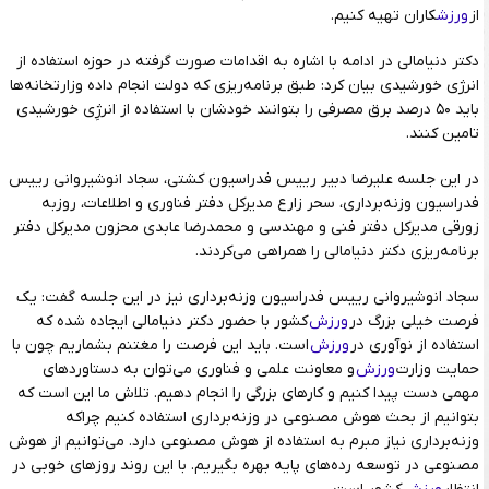
از
ورزش
کاران تهیه کنیم.
دکتر دنیامالی در ادامه با اشاره به اقدامات صورت گرفته در حوزه استفاده از
انرژی خورشیدی بیان کرد: طبق برنامه‌ریزی که دولت انجام داده وزارتخانه‌ها
باید ۵۰ درصد برق مصرفی را بتوانند خودشان با استفاده از انرژِی خورشیدی
تامین کنند.
در این جلسه علیرضا دبیر رییس فدراسیون کشتی، سجاد انوشیروانی رییس
فدراسیون وزنه‌برداری، سحر زارع مدیرکل دفتر فناوری و اطلاعات، روزبه
زورقی مدیرکل دفتر فنی و مهندسی و محمدرضا عابدی محزون مدیرکل دفتر
برنامه‌ریزی دکتر دنیامالی را همراهی می‌کردند.
سجاد انوشیروانی رییس فدراسیون وزنه‌برداری نیز در این جلسه گفت: یک
فرصت خیلی بزرگ در
ورزش
کشور با حضور دکتر دنیامالی ایجاده شده که
استفاده از نوآوری در
ورزش
است. باید این فرصت را مغتنم بشماریم چون با
حمایت وزارت
ورزش
و معاونت علمی و فناوری می‌توان به دستاوردهای
مهمی دست پیدا کنیم و کارهای بزرگی را انجام دهیم. تلاش ما این است که
بتوانیم از بحث هوش مصنوعی در وزنه‌برداری استفاده کنیم چراکه
وزنه‌برداری نیاز مبرم به استفاده از هوش مصنوعی دارد. می‌توانیم از هوش
مصنوعی در توسعه رده‌های پایه بهره بگیریم. با این روند روزهای خوبی در