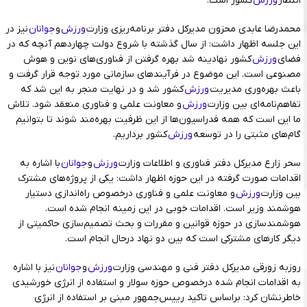
انتظار
ورزش
کشور است.
محمدرضا عابدی محزون مدیرکل دفتر برنامه‌ریزی وزارت
ورزش
و
جوانان
نیز در
این جلسه اظهار داشت: از سال گذشته با شروع دولت چهاردهم آنچه که در
فضای
ورزش
کشور نهادینه شد بهره گرفتن از فناوری‌های نوین و هوش
مصنوعی است. این موضوع در فرآیندهای سازمانی مورد توجه قرار گرفت و
باعث بهره‌وری مدیریت
ورزش
کشور شد و در نهایت منجر به این شد که
تفاهم‌نامه‌ای بین وزارت
ورزش
و معاونت علمی و فناوری منعقد شود. تلاش
ما این است که همه فدراسیون‌ها از این ظرفیت بهره‌مند شوند تا بتوانیم
گام‌های مثبتی را در توسعه
ورزش
کشور برداریم.
سحر زارع مدیرکل دفتر فناوری و اطلاعات وزارت
ورزش
و
جوانان
با اشاره به
اقدامات صورت گرفته در این حوزه اظهار داشت: یکی از پروژه‌های مشترک
بین وزارت
ورزش
و معاونت علمی و فناوری درخصوص راه‌اندازی دستیار
هوشمند وزیر است. اقدامات خوبی در این زمینه انجام شده است.
هوشمندسازی در حوزه قوانین و مقررات و بحث تصمیم‌سازی حاکمیتی از
دیگر کارهای مشترکی است که بین دو نهاد درحال انجام است.
روزبه زورقی مدیرکل دفتر فنی و مهندسی وزارت
ورزش
و
جوانان
نیز با اشاره
به اقدامات انجام شده درخصوص حوزه سولار و استفاده از انرژی خورشیدی
خاطرنشان کرد: براساس تاکید رییس‌جمهور مبنی بر استفاده از انرژی