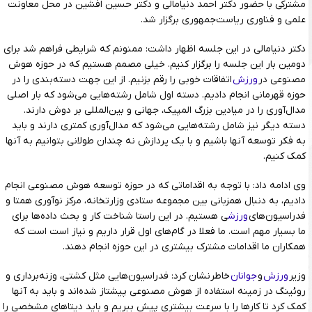
مشترکی با حضور دکتر احمد دنیامالی و دکتر حسین افشین در محل معاونت
علمی و فناوری ریاست‌جمهوری برگزار شد.
دکتر دنیامالی در این جلسه اظهار داشت: ممنونم که شرایطی فراهم شد برای
دومین بار این جلسه را برگزار کنیم. خیلی مصمم هستیم که در حوزه هوش
مصنوعی در
ورزش
اتفاقات خوبی را رقم بزنیم. از این جهت دسته‌بندی را در
حوزه قهرمانی انجام دادیم. دسته اول شامل رشته‌هایی می‌شود که بار اصلی
مدال‌آوری را در میادین بزرگ المپیک، جهانی و بین‌المللی بر دوش دارند.
دسته دیگر نیز شامل رشته‌هایی می‌شود که مدال‌آوری کمتری دارند و باید
به فکر توسعه آنها باشیم و با یک پردازش نه چندان طولانی بتوانیم به آنها
کمک کنیم.
وی ادامه داد: با توجه به اقداماتی که در حوزه توسعه هوش مصنوعی انجام
دادیم، به دنبال همزبانی بین مجموعه ستادی وزارتخانه، مرکز نوآوری همتا و
فدراسیون‌های
ورزش
ی هستیم. در این راستا شناخت کار و بحث داده‌ها برای
ما بسیار مهم است. ما فعلا در گام‌های اول قرار داریم و نیاز است است که
همکاران ما اقدامات مشترک بیشتری در این حوزه انجام دهند.
وزیر
ورزش
و
جوانان
خاطرنشان کرد: فدراسیون‌هایی مثل کشتی، وزنه‌برداری و
روئینگ در زمینه استفاده از هوش مصنوعی پیشتاز شده‌اند و باید به آنها
کمک کرد تا کارها را با سرعت بیشتری پیش ببریم و باید دیتاهای مشخصی را