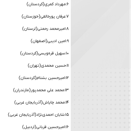
۶:مهرداد کمری(کردستان)
۷:عرفان پورخالقی(خوزستان)
۸:امیرمحمد رحمتی(لرستان)
۹:امین ادیبی(اصفهان)
۱۰:سهیل قره‌ویسی(کردستان)
۱۱:حسین محمدی(تهران)
۱۲:امیرحسین بشتام(کردستان)
۱۳:محمد علی محمدپور(مازندران)
۱۴:محمد چاپاش(آذربایجان غربی)
۱۵:شایان احمدی‌‎نژاد(آذربایجان غربی)
۱۶:امیرحسین قربانی(اردبیل)