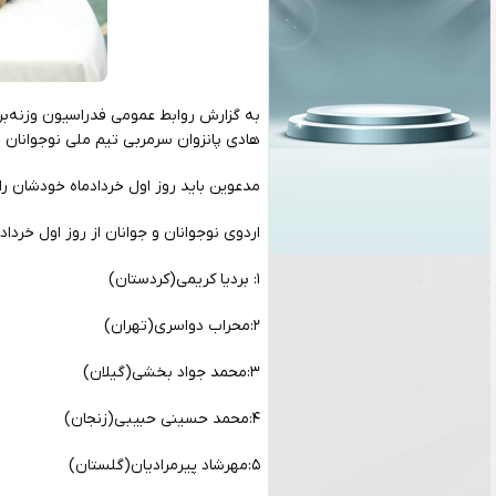
به گزارش روابط عمومی فدراسیون وزنه‌برد
هادی پانزوان سرمربی تیم ملی نوجوانان و جوانان ۲۱ وزنه‌بردار را به اردوی ت
مدعوین باید روز اول خردادماه خودشان ر
اردوی نوجوانان و جوانان از روز اول خرداد
۱: بردیا کریمی(کردستان)
۲:محراب دواسری(تهران)
۳:محمد جواد بخشی(گیلان)
۴:محمد حسینی حبیبی(زنجان)
۵:مهرشاد پیرمرادیان(گلستان)