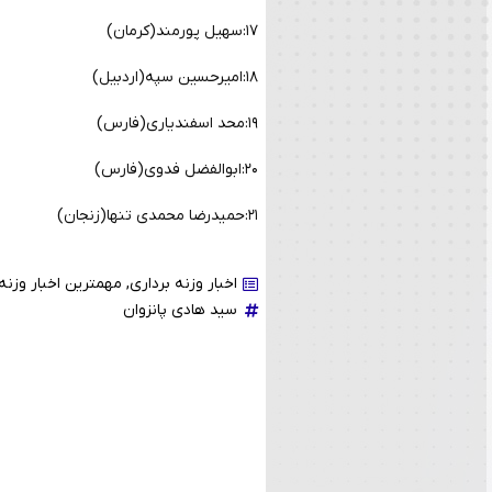
۱۷:سهیل پورمند(کرمان)
۱۸:امیرحسین سپه(اردبیل)
۱۹:محد اسفندیاری(فارس)
۲۰:ابوالفضل فدوی(فارس)
۲۱:حمیدرضا محمدی تنها(زنجان)
اخبار وزنه برداری
,
مهمترین اخبار وزنه 
سید هادی پانزوان