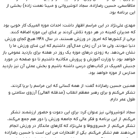
ملاقاسمی، حسین رضازاده، سجاد انوشیروانی و مبینا نعمت زاده) بخشی از
این برنامه بود.
مهدی علی‌نژاد در این مراسم اظهار داشت: احداث موزه المپیک کار خوبی بود
که مدیران کمیته در هر دوره تلاش کردند بر غنای این موزه اضافه کنند‌.
برخی از کشورها که امروز در ورزش هستند، در سال ۱۹۴۸ هیچ کجای ورزش
دنیا نبودند، ولی ما در آن زمان مدال‌آور داشتیم که این غنای ورزش ما را
نشان می‌دهد. به زودی درهای موزه یک روز در هفته برای بازدید عمومی باز
خواهد بود. با وزارت آموزش و پرورش مکاتبه داشتیم تا دو صفحه در مورد
جنبش المپیک در کتاب‌های درسی داشته باشیم و بخش عملی آن نیز بازدید
مدارس از موزه خواهد بود.
همنین حسین رضازاده گفت: از همه کسانی که این مراسم را برپا کردند،
تشکر می‌کنم و برای رهبر معظم انقلاب (مدظله العالی) آرزوی سلامتی و
طول عمر دارم.
سجاد انوشیروانی نیز عنوان کرد: برای این دعوت و حضور ارزشمند تشکر
می‌کنم. از این برنامه و فکر عالی که جامعه ورزش را دور هم جمع می‌کند،
تشکر می‌کنم. از خسروی‌وفا و علی‌نژاد که کارهای ماندگار در ورزش انجام
می‌دهند هم تشکر می‌کنم‌. یکی از افتخارات من این است با حسین رضازاده