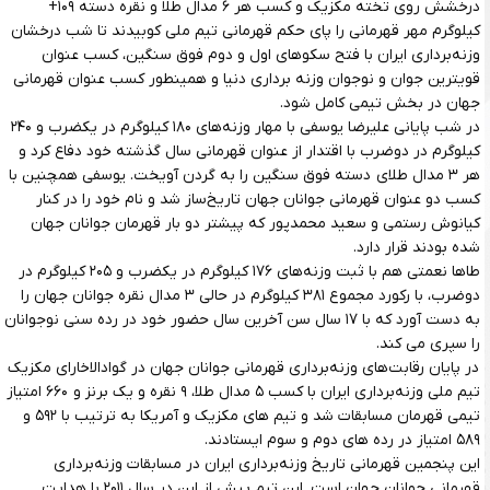
درخشش روی تخته مکزیک و کسب هر ۶ مدال طلا و نقره دسته ۱۰۹+
کیلوگرم مهر قهرمانی را پای حکم قهرمانی تیم ملی کوبیدند تا شب درخشان
وزنه‌برداری ایران با فتح سکوهای اول و دوم فوق سنگین، کسب عنوان
قویترین جوان و نوجوان وزنه برداری دنیا و همینطور کسب عنوان قهرمانی
جهان در بخش تیمی کامل شود.
در شب پایانی علیرضا یوسفی با مهار وزنه‌های ۱۸۰ کیلوگرم در یکضرب و ۲۴۰
کیلوگرم در دوضرب با اقتدار از عنوان قهرمانی سال گذشته خود دفاع کرد و
هر ۳ مدال طلای دسته فوق سنگین را به گردن آویخت. یوسفی همچنین با
کسب دو عنوان قهرمانی جوانان جهان تاریخ‌ساز شد و نام خود را در کنار
کیانوش رستمی و سعید محمدپور که پیشتر دو بار قهرمان جوانان جهان
شده بودند قرار دارد.
طاها نعمتی هم با ثبت وزنه‌های ۱۷۶ کیلوگرم در یکضرب و ۲۰۵ کیلوگرم در
دوضرب، با رکورد مجموع ۳۸۱ کیلوگرم در حالی ۳ مدال نقره جوانان جهان را
به دست آورد که با ۱۷ سال سن آخرین سال حضور خود در رده سنی نوجوانان
را سپری می کند.
در پایان رقابت‌های وزنه‌برداری قهرمانی جوانان جهان در گوادالاخارای مکزیک
تیم ملی وزنه‌برداری ایران با کسب ۵ مدال طلا، ۹ نقره و یک برنز و ۶۶۰ امتیاز
تیمی قهرمان مسابقات شد و تیم های مکزیک و آمریکا به ترتیب با ۵۹۲ و
۵۸۹ امتیاز در رده های دوم و سوم ایستادند.
این پنجمین قهرمانی تاریخ وزنه‌برداری ایران در مسابقات وزنه‌برداری
قهرمانی جوانان جهان است. این تیم پیش از این در سال ۲۰۱۱ با هدایت