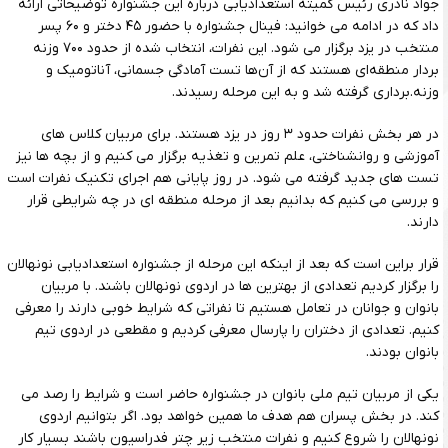
جواد نادری رئیس کمیته استعدادیابی درباره این جشنواره توضیحاتی ارائه
داد که در ادامه می خوانید: فینال جشنواره با حضور ۴۵ دختر و ۶۰ پسر
منتخب در یزد برگزار می شود. این نفرات، انتخاب شده از حدود ۷۰۰ وزنه
بردار منطقه‌ای هستند که از آن‌ها تست آمادگی جسمانی، آناتومیک و
وزنه.برداری گرفته شد و به این مرحله رسیدند.
در هر بخش نفرات حدود ۳ روز در یزد هستند. برای مربیان کلاس های
آموزشی و روانشناختی، علم تمرین و تغذیه برگزار می کنیم و از بچه ها نیز
تست های جدید گرفته می شود. در روز پایانی هم اجرای تکنیک نفرات است
و بررسی می کنیم که بدانیم بعد از مرحله منطقه ای در چه شرایطی قرار
دارند.
قرار براین است که بعد از اینکه این مرحله از جشنواره استعدادیابی نونهالان
را برگزار کردیم تعدادی از بهترین ها در اردوی نونهالان باشند. با مربیان
بانوان و جوانان در تعامل هستیم تا نفراتی که شرایط خوبی دارند را معرفی
کنیم. تعدادی از دختران را پارسال معرفی کردیم و مقطعی در اردوی تیم
بانوان بودند.
یکی از مربیان تیم ملی بانوان در جشنواره حاضر است و شرایط را رصد می
کند. در بخش پسران هم هدف ما همین خواهد بود. اگر بتوانیم اردوی
نونهالان را شروع کنیم و نفرات منتخب زیر چتر فدراسیون باشند بسیار کار