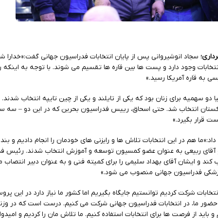
داری؛
سجاد انوشیروانی پس از پایان انتخابات فدراسیون جهانی گفت:«خدارا شک
تخابات وجود دارد و پست ها بین قاره ها تقسیم می شوند. با توجه به اینکه 
سی به قاره آمریکا رسید.»
یا دو سهمیه برای زنان بود که یکی از تایلند و یکی از چین تایپه انتخاب شدند
تان انتخاب شد. حتی اسحاق، رییس فدراسیون بحرین که در این دو – سه سا
ست قرار بگیرد.»
اد:«ما هم در این انتخابات تلاش ها و رایزنی های خودمان را انجام دادیم و ب
 آقای ربیعی به عنوان عضو کمسیون توسعه و آموزش انتخاب شدند. رئیس فد
 کند و ایشان آقای بهداد سلیمی را برای کمیته فنی و به عنوان دبیر انتصاب م
زشکی فدراسیون جهانی منصوب می شود.»
 داد:« هر ۴ نفری که در انتخابات شرکت کردیم توانستیم جایگاه بگیریم اما کشور ما نیاز دارد در ای
ان حضور ما، در انتخابات فدراسیون جهانی شرکت می کنیم. درست است که در وز
و باید از فرصت ها برای انتخابات استفاده کنیم. ما تلاش مان را کردیم و امیدوار