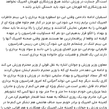
است.اگر جسارت در ورزش نباشد هیچ ورزشکاری قهرمان المپیک نخواهد
شد.ورزشکاری که قهرمان می شود باید خستگی ناپذیر باشد.»
اسبقیان ادامه داد:«من وقتی این دو اسطوره وزنه برداری را می بینم خاطرات
المپیک لندن برایم زنده می شود.این دو عزیز در کنار هم جلوه های ویژه ای از
قهرمانی را به معرض نمایش گذاشتند و پرچم ایران را بالا بردند.ما باید سجاد
و بهداد را الگو قرار بدهیم.این دو نفر که مسئولیت فدراسیون را بر عهده
گرفته اند واقعا از پرافتخارترین ها هستند.هنوز وقتی صحنه المپیک آنها را
می بینم اشک در چشمانم جاری می شود.آن زمان من رییس فدراسیون
قایقرانی بودم.این دو عزیز الفبای ورزش را می دانند و سواد وزنه برداری را
دارند.این یک افتخار و فضیلت برای خانواده وزنه برداری است.»
معاون وزیر ورزش و جوانان اشاره به نقل قولی از وزیر محترم ورزش می کند
و ادامه می دهد:«در جلسه ای که با وزیر محترم داشتم ایشان عنوان کردند
که اگر سجاد انوشیروانی و بهداد سلیمی نتوانند در ورزش و وزنه برداری ما
کاری بکنند دیگر چه کسی می تواند؟حرکتی که امروز فدراسیون وزنه برداری
انجام داد قابل تقدیر است.من تشکر ویژه ای هم می کنم از پدران و مادران
شما عزیزان.من خودم دونده ۱۰۰ متر و ۲۰۰ متر بود و تنها کسی که تشویقم
می کرد مادرم بود.یک روزی انشاالله به همه شما افتخار خواهیم کرد.من از
کمیته ملی المپیک و برادر خوبم سید مناف هاشمی هم تشکر می کنم.ما در
وزارت ورزش و جوانان و کمیته ملی المپیک یک همکاری و هم افزایی خوب را