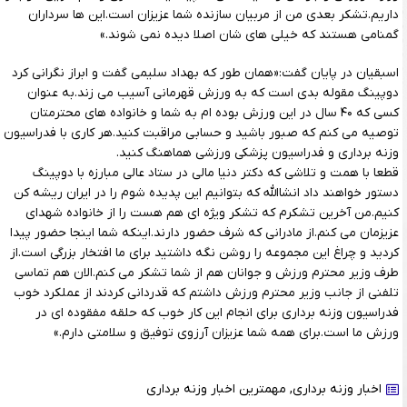
داریم.تشکر بعدی من از مربیان سازنده شما عزیزان است.این ها سرداران
گمنامی هستند که خیلی های شان اصلا دیده نمی شوند.»
اسبقیان در پایان گفت:«همان طور که بهداد سلیمی گفت و ابراز نگرانی کرد
دوپینگ مقوله بدی است که به ورزش قهرمانی آسیب می زند.به عنوان
کسی که ۴۰ سال در این ورزش بوده ام به شما و خانواده های محترمتان
توصیه می کنم که صبور باشید و حسابی مراقبت کنید.هر کاری با فدراسیون
وزنه برداری و فدراسیون پزشکی ورزشی هماهنگ کنید.
قطعا با همت و تلاشی که دکتر دنیا مالی در ستاد عالی مبارزه با دوپینگ
دستور خواهند داد انشاالله که بتوانیم این پدیده شوم را در ایران ریشه کن
کنیم.من آخرین تشکرم که تشکر ویژه ای هم هست را از خانواده شهدای
عزیزمان می کنم.از مادرانی که شرف حضور دارند.اینکه شما اینجا حضور پیدا
کردید و چراغ این مجموعه را روشن نگه داشتید برای ما افتخار بزرگی است.از
طرف وزیر محترم ورزش و جوانان هم از شما تشکر می کنم.الان هم تماسی
تلفنی از جانب وزیر محترم ورزش داشتم که قدردانی کردند از عملکرد خوب
فدراسیون وزنه برداری برای انجام این کار خوب که حلقه مفقوده ای در
ورزش ما است.برای همه شما عزیزان آرزوی توفیق و سلامتی دارم.»
اخبار وزنه برداری
,
مهمترین اخبار وزنه برداری