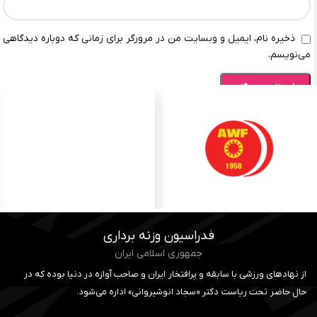
ذخیره نام، ایمیل و وبسایت من در مرورگر برای زمانی که دوباره دیدگاهی
می‌نویسم.
فدراسیون وزنه برداری
جمهوری اسلامی ایران
از نهادهای ورزشی با سابقه و پرافتخار ایران و صاحب آوازه در دنیا بوده که در
حال حاضر تحت ریاست دکتر «سجاد انوشیروانی» اداره می‌شود.