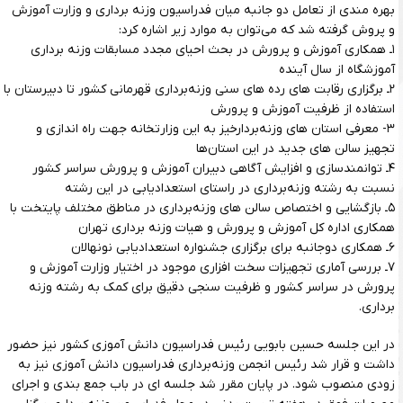
بهره مندی از تعامل دو جانبه میان فدراسیون وزنه برداری و وزارت آموزش
و پروش گرفته شد که می‌توان به موارد زیر اشاره کرد:
۱ـ همکاری آموزش و پرورش در بحث احیای مجدد مسابقات وزنه برداری
آموزشگاه از سال آینده
۲ـ برگزاری رقابت های رده های سنی وزنه‌برداری قهرمانی کشور تا دبیرستان با
استفاده از ظرفیت آموزش و پرورش
۳- معرفی استان های وزنه‌بردارخیز به این وزارتخانه جهت راه اندازی و
تجهیز سالن های جدید در این استان‌ها
۴ـ توانمندسازی و افزایش آگاهی دبیران آموزش و پرورش سراسر کشور
نسبت به رشته وزنه‌برداری در راستای استعدادیابی در این رشته
۵ـ بازگشایی و اختصاص سالن های وزنه‌برداری در مناطق مختلف پایتخت با
همکاری اداره کل آموزش و پرورش و هیات وزنه برداری تهران
۶ـ همکاری دوجانبه برای برگزاری جشنواره استعدادیابی نونهالان
۷ـ بررسی آماری تجهیزات سخت افزاری موجود در اختیار وزارت آموزش و
پرورش در سراسر کشور و ظرفیت سنجی دقیق برای کمک به رشته وزنه
برداری.
در این جلسه حسین بابویی رئیس فدراسیون دانش آموزی کشور نیز حضور
داشت و قرار شد رئیس انجمن وزنه‌برداری فدراسیون دانش آموزی نیز به
زودی منصوب شود. در پایان مقرر شد جلسه ای در باب جمع بندی و اجرای