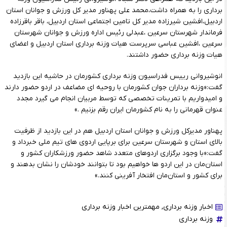
برداری را به همراه داشت،محمد علی پهناور مدیر کل ورزش و جوانان استان
اردبیل،افشین شیرزاده مدیر کل تامین اجتماعی استان اردبیل، باقر باقرزاده
فرماندار شهرستان سرعین ،عبدلی رئیس اداره ورزش و جوانان شهرستان
سرعین ،افشین عباسی سرپرست هیات وزنه برداری استان اردبیل و اعضای
هیات وزنه برداری حضور داشتند.
انوشیروانی رییس فدراسیون وزنه برداری کشورمان در حاشیه این بازدید
گفت:«وزنه برداران جوان کشورمان با روحیه ای مضاعف در اردو حضور دارند
و امیدواریم با تمرینات تخصصی که توسط مربیان انجام می گیرد مجدد
عنوان قهرمانی را به نام کشورمان ایران رقم بزنیم .»
پهناور مدیرکل ورزش و جوانان استان اردبیل هم در این بازدید از ظرفیت
بالای استان و شهرستان سرعین برای برپایی اردوی های تیم ملی خبرداد و
گفت:«با وجود برگزاری اردوهای متعدد شاهد حضور ورزشکاران کشور و
استان‌مان در این اردو ها خواهیم بود تا بتوانند خودشان را نشان بدهند و
برای کشور و استان‌مان افتخار آفرینی کنند.»
اخبار وزنه برداری
,
مهمترین اخبار وزنه برداری
وزنه برداری