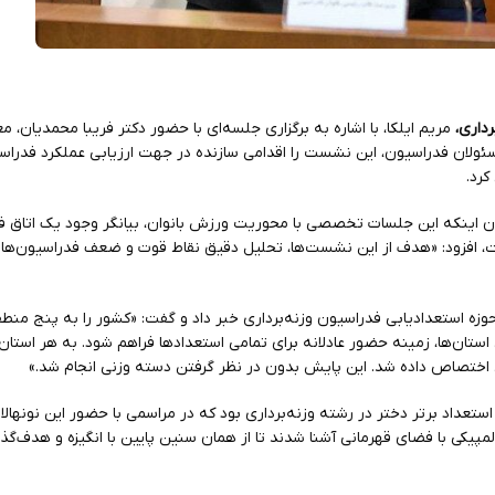
داری،
مریم ایلکا، با اشاره به برگزاری جلسه‌ای با حضور دکتر فریبا محمدیان، 
سئولان فدراسیون، این نشست را اقدامی سازنده در جهت ارزیابی عملکرد فدراسی
کرد.
ان اینکه این جلسات تخصصی با محوریت ورزش بانوان، بیانگر وجود یک اتاق ف
ت، افزود: «هدف از این نشست‌ها، تحلیل دقیق نقاط قوت و ضعف فدراسیون‌ها
 حوزه استعدادیابی فدراسیون وزنه‌برداری خبر داد و گفت: «کشور را به پنج من
ستان‌ها، زمینه حضور عادلانه برای تمامی استعدادها فراهم شود. به هر استان
ی افزود: «خروجی این طرح، شناسایی ۳۰ استعداد برتر دختر در رشته وزنه‌برداری بود که در مراسمی با حضور این 
لمپیکی با فضای قهرمانی آشنا شدند تا از همان سنین پایین با انگیزه و هدف‌گذ