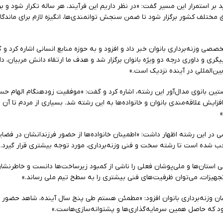
 بر استمرار این مسیر گفت: «در نظر داریم این فرآیند، هر ساله تکرار شود و ب
مختلف کشور برگزار شود تا ضمن سنجش توانمندی‌ها، انگیزه لازم برای ماندگا
 به وسایل تخصصی وزنه‌برداری بانوان خبر داد و افزود و به حوزه منابع انسانی اشاره کرد و
ری و داوری درجه دو ویژه بانوان برگزار شد و هدف ما ارتقاء دانش مربیان، دا
بین‌المللی در آینده نزدیک است.»
ستین بانوی مدال‌آور این رشته، اشاره کرد و گفت: «موفقیت زودهنگام الهام 
زایش علاقه‌مندی بانوان و خانواده‌ها به این رشته شد. بسیاری از مردم تا آن ز
ی در این رشته اظهار داشت: «اطمینان خانواده‌ها از حضور فرزندانشان در فضایی
شده است تا رشته سخت و فنی وزنه‌برداری، مورد توجه بیشتری قرار گیرد.»
ی استان‌ها و ملی‌پوشان فعلی را ناشی از کمبود زیرساخت‌ها دانست و خاطرنشان 
جهیزات، می‌توان ظرفیت‌های فنی بیشتری را به سطح تیم ملی رساند.»
شان وزنه‌برداری بانوان افزود: «مطمئن هستم طی پنج سال آینده، شاهد حضور پ
ود که حاصل همین سرمایه‌گذاری‌ها و پشتوانه‌سازی‌هاست.»