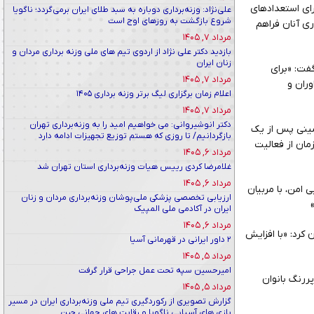
رای استعدادهای
علی‌نژاد: وزنه‌برداری دوباره به سبد طلای ایران برمی‌گردد؛ ناگویا
شروع بازگشت به روزهای اوج است
ری آنان فراهم
مرداد ۷, ۱۴۰۵
بازدید دکتر علی نژاد از اردوی تیم های ملی وزنه برداری مردان و
زنان ایران
 گفت: «برای
مرداد ۷, ۱۴۰۵
وران و
اعلام زمان برگزاری لیگ برتر وزنه برداری ۱۴۰۵
مرداد ۷, ۱۴۰۵
دکتر انوشیروانی: می خواهیم امید را به وزنه‌برداری تهران
حسینی پس از یک
بازگردانیم/ تا روزی که هستم توزیع تجهیزات ادامه دارد
مان از فعالیت
مرداد ۶, ۱۴۰۵
غلامرضا کردی رییس هیات وزنه‌برداری استان تهران شد
مرداد ۶, ۱۴۰۵
 امن، با مربیان
ارزیابی تخصصی پزشکی ملی‌پوشان وزنه‌برداری مردان و زنان
ایران در آکادمی ملی المپیک
مرداد ۶, ۱۴۰۵
کرد: «با افزایش
۲ داور ایرانی در قهرمانی آسیا
مرداد ۵, ۱۴۰۵
امیرحسین سپه تحت عمل جراحی قرار گرفت
ررنگ بانوان
مرداد ۵, ۱۴۰۵
گزارش تصویری از رکوردگیری تیم ملی وزنه‌برداری ایران در مسیر
بازی های آسیایی ناگویا و رقابت های جهانی چین