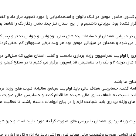
 کشور، حضور موفق در لیگ بانوان و استعدادیابی را مورد تمجید قرار داد و گفت
زار نشده بود، میزبانی داشتیم و از این استان نیز چند نشان رنگارنگ را شاهد بو
شاره به رقم ۱۶ میلیارد ریالی در میزبانی همدان از مسابقات رده های سنی نوجوانان و جوانان دختر و 
ار می شود و همدان در میزبانی موفق بود هر چند برخی مسوولان کم لطفی کردند
وری را اولویت فدراسیون وزنه برداری دانست و گفت: استان هایی که میزبانی د
برداری را درخواست کنند، موافقت اما دوره های درجه ۲ و یک را با تشخیص فدراسیون برگزار می کنیم تا در سطح 
ان ها باشد
مه گفت: حسابرسی شفاف مالی باید اولویت مجامع سالیانه هیات های وزنه بردا
 باید نسبت به شفاف سازی مالی هزینه ها اقدام کنند و حسابرسی مالی صورت بگ
ای وزنه برداری باید شجاعت لازم را در بیان ابهامات داشته باشند تا فعالیت 
هیات وزنه برداری همدان با بررسی های صورت گرفته مورد تایید است و جزو هی
رد: تمامی صورت وضعیت مالی هیات های ورزشی باید به اداره کل ورزش و جوان