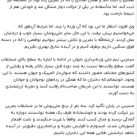
صحیح را ثبت کند و همان اعدادی را که در تمرین زده بود، در مسابقه نیز
ثبت کند، اما متأسفانه در یکی از حرکات دچار مشکل شد و خودش هم از
نتیجه ناراحت بود.
وی افزود: انتظار ما این بود که آن وزنه را بزند، اما شرایط آن‌طور که
می‌خواستیم پیش نرفت. با این حال سایر ملی‌پوشان بسیار خوب و درخشان
عمل کردند. ان‌شاءالله با تمرین و تلاش بیشتر بتوانیم نواقصی را که در دسته
فوق سنگین داریم برطرف کنیم و در آینده نتایج بهتری بگیریم.
سرمربی تیم ملی وزنه‌برداری بانوان در ادامه با اشاره به سطح بالای مسابقات
گفت: سطح رقابت‌ها نسبت به چند دوره قبل بسیار بالاتر رفته و رقبایی از
کشورهای مختلف حضور داشتند که عنوان‌دار المپیک و جهان هستند. با این
وجود، خوشحالم که دختران ما که همگی در رده‌های نوجوانان و جوانان
هستند، توانستند با این حریفان صاحب‌نام رقابت کنند و تجربه ارزشمندی
به دست آورند.
حسینی در پایان تأکید کرد: سه نفر از پنج ملی‌پوش ما در مسابقات بحرین
نیز شرکت کرده بودند و خوشبختانه ظرف یک هفته توانستند دوباره به
آمادگی برسند و مدال کسب کنند. واقعاً با غیرت جنگیدند و باعث افتخار
کشورمان شدند. امیدوارم با افزایش تجربه و برنامه‌ریزی دقیق‌تر، در آینده
شاهد درخشش طلایی همه این دختران باشیم.