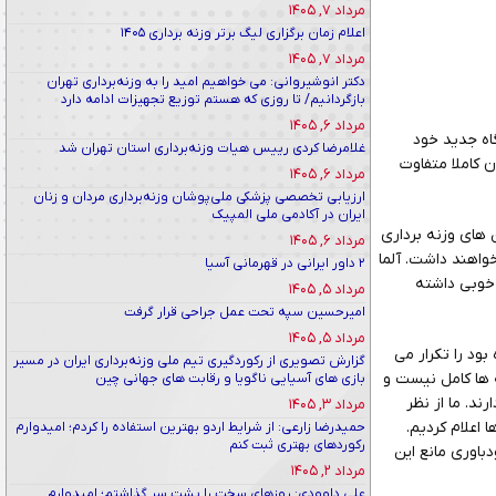
مرداد ۷, ۱۴۰۵
اعلام زمان برگزاری لیگ برتر وزنه برداری ۱۴۰۵
مرداد ۷, ۱۴۰۵
دکتر انوشیروانی: می خواهیم امید را به وزنه‌برداری تهران
بازگردانیم/ تا روزی که هستم توزیع تجهیزات ادامه دارد
مرداد ۶, ۱۴۰۵
گاه جدید خود
غلامرضا کردی رییس هیات وزنه‌برداری استان تهران شد
 کاملا متفاوت
مرداد ۶, ۱۴۰۵
ارزیابی تخصصی پزشکی ملی‌پوشان وزنه‌برداری مردان و زنان
ایران در آکادمی ملی المپیک
 های وزنه برداری
مرداد ۶, ۱۴۰۵
واهند داشت. آلما
۲ داور ایرانی در قهرمانی آسیا
 خوبی داشته
مرداد ۵, ۱۴۰۵
امیرحسین سپه تحت عمل جراحی قرار گرفت
مرداد ۵, ۱۴۰۵
بود را تکرار می
گزارش تصویری از رکوردگیری تیم ملی وزنه‌برداری ایران در مسیر
 ها کامل نیست و
بازی های آسیایی ناگویا و رقابت های جهانی چین
ند. ما از نظر
مرداد ۳, ۱۴۰۵
اعلام کردیم.
حمیدرضا زارعی: از شرایط اردو بهترین استفاده را کردم؛ امیدوارم
رکوردهای بهتری ثبت کنم
باوری مانع این
مرداد ۲, ۱۴۰۵
علی داوودی: روزهای سخت را پشت سر گذاشتم؛ امیدوارم