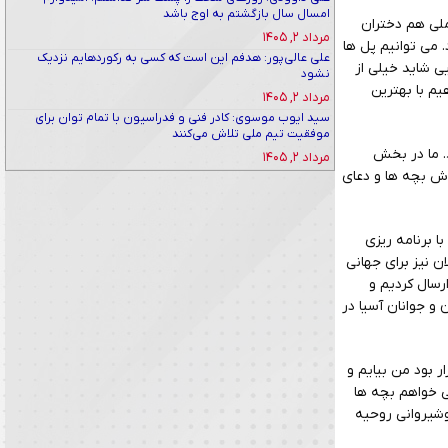
امسال سال بازگشتم به اوج باشد
ملی هم دختران
مرداد ۲, ۱۴۰۵
. می توانیم پل ها
علی عالی‌پور: هدفم این است که کسی به رکوردهایم نزدیک
یی شاید خیلی از
نشود
یم با بهترین
مرداد ۲, ۱۴۰۵
سید ایوب موسوی: کادر فنی و فدراسیون با تمام توان برای
موفقیت تیم ملی تلاش می‌کنند
انتسند. ما در بخش
مرداد ۲, ۱۴۰۵
اش بچه ها و دعای
ا برنامه ریزی
ن نیز برای جهانی
رسال کردیم و
 و حدود ۶ هفته تا قهرمانی نوجوانان و جوانان آسیا در
ر بود من بیایم و
ی خواهم بچه ها
وشیروانی روحیه