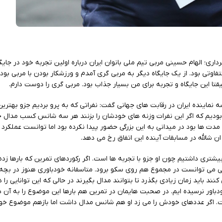
اری؛ الهام حسینی مربی تیم ملی بانوان ایران درباره اولین تجربه خود در جای
فاوتی بود. از یک جایگاه دیگر به مربی گری آمدم و ورزشکار بودن با مربی بودن
 این جایگاه و تجربه برای من بسیار جذاب بود. مربی گری را دوست دارم.
ه نماینده ایران در رقابت های جهانی گفت: نفراتی که به پرو بردیم جزو بهترین
ودیم که اگر این نفرات وزنه های خودشان را بزنند هر سه شانس کسب مدال خ
دت ها بود در میدانی به این بزرگی حضور پیدا نکرده بود اما توانست عملکرد
ان شالله در مسابقات آینده این اتفاق رخ می دهد.
ر بیشتری داشتیم چون او جزو با تجربه ها است. اگر رکوردهای تمرین که بارها زده 
ی می توانست در مجموع هم روی سکو برود. متاسفانه خودباوری هنوز در بچه
باید زمان زیادی بگذرد تا بتوانند مدال بگیرند در حالی که این توانایی را دار
ور نرسیده ایم. در صحبت هایمان در تمرین هم بارها این موضوع را به آن ها 
فت. اگر عددهای خودش را می زد او هم شانس مدال داشت اما بازهم موضوع خود