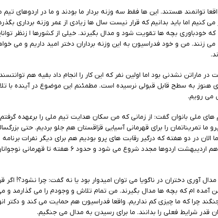
قعا توانمند هستند. این ها فقط سه وزنه بردار ما بودند و ما در اردوهای تیم 
 کنیم اما باید بدانیم که قرار نیست سال ها زیادی از عمر وزنه برداری بگذرد
ت که خودباوری بچه ها تقویت شود و مدال بگیرند. خیلی از کشورها ا زنظر توانا
ه می زنند. من و خود فدراسیون به این وزنه برداران دختر امید داریم و می خواه
د.
دامه افزود: زمانی دویدن زیر ۳ ساعت در ماراتن نشدنی بود اما اولین نفر که این کار را انجام داد بقیه هم تو
اوری هنوز به سطح قابل قبولی نرسیده است. مطمئنم این موضوع در آینده با تل
می رویم.
 های ملی بانوان گفت: از زمانی که من سکان هدایت تیم ملی را برعهده گرفتم ب
و ما تمریناتمان را برای قهرمانی آسیایی قزاقستان هم جلو بردیم. حتی بزرگسالا
 الان در دو هفته که درگیر رقابت های پرو بودیم هم برای دیگر نفرات برنامه ا
کسی به حال خودش رها نشد. از روز نوزدهم اردیبهشت اردوها مجدد شروع می شود
دال آوری دختران در ناگویا می توان امیدوار بود یا نه گفت: چرا نشود؟! اگر قرا
 آمده ام که بچه ها مدال بگیرند. من تمام تلاش و وجودم را می گذارمد و م
نگند چرا که ما چیزی کم نداریم. واقعا فدراسیون هم حمایت می کند و دکتر ان
ن قدر شرایط فعلی را بدانند. ما برای رسیدن به مدال می جنگیم.