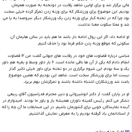
عالی برگزار شد و برای اولین شاهد رقابت در دوتخته به صورت همزمان
بودیم. این موضوع برای ورزشکار که برای وزنه زدن تمرکز کرده خیلی سخت
بود چرا که در تخته کنار برای وزنه زدن یک ورزشکار دیگر سروصدا به پا می
شد و عملا سکوت معنا نداشت.
او ادامه داد: اگر این روال ادامه دار باشد ما هم باید در سالن هایمان آن
سکوتی که موقع وزنه زدن حکم فرما بود را حذف کنیم.
عباسی درباره قضاوت های خود در رقابت های جهانی گفت: من ۱۲ قضاوت
انجام دادم که یکی از آن ها باقی مانده است. ۶ بار داور وسط و بقیه هم داور
یک و سه بودم. این شیوه برگزاری در دو تخته برای داور خیلی تاثیر گذار
نیست اما برای وزرشکار سخت است. شاهد این بودیم که همین موضوع
باعث شد ورزشکاران اشتباه داشته باشند و تمرکزشان بهم بریزد.
او در پایان گفت: از دکتر انوشیروانی و دبیر محترم فدراسیون آقای ربیعی
تشکر می کنم. رئیس کمیته داوران همیشه یار و یاور ما بودند. امیدوارم در
آینده نمایندگان خوبی برای کشورمان باشیم. در این مسابقات ما آن چه را که
از استادانمان یاد گرفته بودیم را به معرض نمایش گذاشتیم.
اخبار وزنه برداری