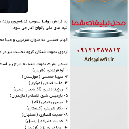
تیم های ملی بانوان آغاز می شود.
الهام حسینی به عنوان سرمربی و مینا عص
اردوی دعوت شدگان گروه نخست نیز در هف
اسامی نفرات دعوت شده به شرح زیر است
۱- آوا فرهادی (فارس)
۲- مبینا حسینی (خوزستان)
۳- ملینا فتاحی (مرکزی)
۴- روژیتا دهری (آذربایجان غربی)
۵- پارمیس شیخ الاسلام (مازندران)
۶- نازنین رحیمی (قم)
۷- نگار شریفی (گلستان)
۸- حدیث انصاری (اصفهان)
۹- حدیث علیزاده (اردبیل)
۱۰- رویا نوری نژاد (اردبیل)