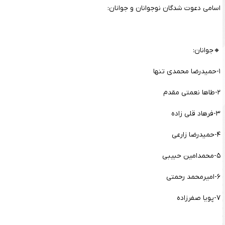
اسامی دعوت شدگان نوجوانان و جوانان:
🔸جوانان:
۱-حمیدرضا محمدی تنها
۲-طاها نعمتی مقدم
۳-فرهاد قلی زاده
۴-حمیدرضا زارعی
۵-محمدامین حبیبی
۶-امیرمحمد رحمتی
۷-پویا صفرزاده