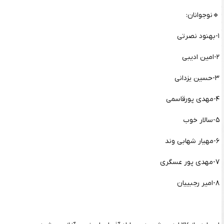
🔹نوجوانان:
۱-بهنود نصرتی
۲-امین ادیبی
۳-حسین یزدانی
۴-مهدی پورقاسمی
۵-سالار خوب
۶-مهیار شهابی وند
۷-مهدی پور عسگری
۸-امیر رجبییان