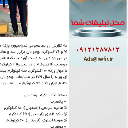
به گزارش روابط عمومی فدراسیون وزنه بردا
در این دو وزن به دست آوردند. نکته قابل 
دوضرب ۱۴ ک
ای وزنه را سال ۲۰۲۱ در مسابقات نوجوانان جهان بالای سر برد.
نتایج اوزان ۷۱ و ۷۶ کیلوگرم مسابقات وزنه برداری قهرمانی نوجوانان ایران در زیر آمده است:
دسته ۷۱ کیلوگرم نوجوانان
🔹یکضرب
🥇هانیه شریفی (اصفهان): ۸۰ کیلوگرم
🥈نیکو ظفری (لرستان): ۶۵ کیلوگرم
🥉سونیا آسترکی (لرستان): ۶۰ کیلوگرم
🔹دوضرب