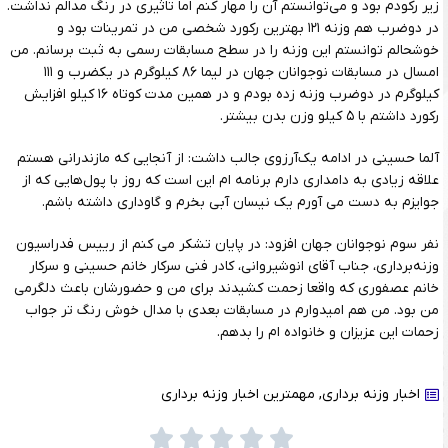
زیر رکودم بود و می‌توانستم آن را مهار کنم اما تاثیری در رنگ مدالم نداشت.
در دوضرب هم وزنه ۱۲۱ بهترین رکورد شخصی من در تمرینات بود و
خوشحالم توانستم این وزنه را در سطح مسابقات رسمی به ثبت برسانم. من
امسال در مسابقات نوجوانان جهان در لیما ۸۶ کیلوگرم در یکضرب و ۱۱۱
کیلوگرم در دوضرب وزنه زده بودم و در همین مدت کوتاه ۱۶ کیلو افزایش
رکورد داشتم با ۵ کیلو وزن بدن بیشتر.
آلما حسینی در ادامه یک‌آرزوی جالب داشت: از آنجایی که مازندرانی هستم
علاقه زیادی به دامداری دارم برنامه ام این است که روز با پول‌هایی که از
جوایزم به دست می آورم یک نیسان آبی بخرم و گاوداری داشته باشم.
نفر سوم نوجوانان جهان افزود: در پایان تشکر می کنم از رییس فدراسیون
وزنه‌برداری، جناب آقای انوشیروانی، کادر فنی سرکار خانم حسینی و سرکار
خانم عصفوری که واقعا زحمت کشیدند برای من و حضورشان باعث دلگرمی
من بود. من هم امیدوارم در مسابقات بعدی با مدال خوش رنگ تر جواب
زحمات این عزیزان و خانواده ام را بدهم.
اخبار وزنه برداری
,
مهمترین اخبار وزنه برداری