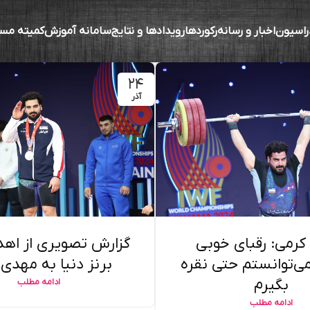
راسیون
اخبار و رسانه
رکوردها
رویدادها و نتایج
سامانه آموزش
کمیته مس
۲۴
آذر
رمی: رقبای خوبی
گزارش تصویری از اهد
ی‌توانستم حتی نقره
برنز دنیا به مهدی
بگیرم
ادامه مطلب
ادامه مطلب