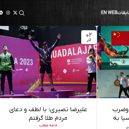
ابقات
EN WEB
۰۲
آذر
دوضرب
علیرضا نصیری: با لطف و دعای
م آسیا به
مردم طلا گرفتم
ادامه مطلب