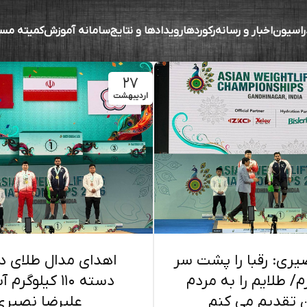
راسیون
اخبار و رسانه
رکوردها
رویدادها و نتایج
سامانه آموزش
کمیته مس
۲۷
اردیبهشت
یری: رقبا را پشت سر
اهدای مدال طلای 
م/ طلایم را به مردم
دسته ۱۱۰ کیلوگر
ن تقدیم می کنم
علیرضا نصیری