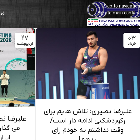
Skip to navigation
Skip to main content
فد
۲۷
۰۳
خرداد
اردیبهشت
علیرضا نصیری: تلاش هایم برای
علیرضا نص
رکوردشکنی ادامه دار است/
می گذار
وقت نداشتم به خودم رای
ایرا
بدهم!