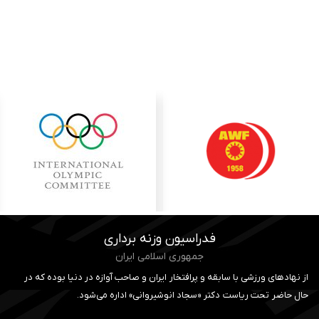
فدراسیون وزنه برداری
جمهوری اسلامی ایران
از نهادهای ورزشی با سابقه و پرافتخار ایران و صاحب آوازه در دنیا بوده که در
حال حاضر تحت ریاست دکتر «سجاد انوشیروانی» اداره می‌شود.