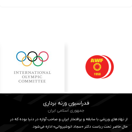
فدراسیون وزنه برداری
جمهوری اسلامی ایران
از نهادهای ورزشی با سابقه و پرافتخار ایران و صاحب آوازه در دنیا بوده که در
حال حاضر تحت ریاست دکتر «سجاد انوشیروانی» اداره می‌شود.