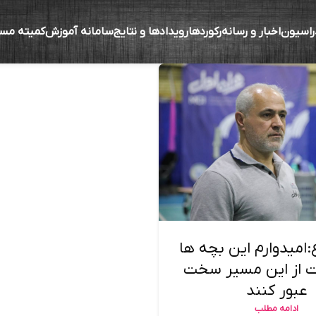
راسیون
اخبار و رسانه
رکوردها
رویدادها و نتایج
سامانه آموزش
کمیته مس
:امیدوارم این بچه ها
ت از این مسیر سخت
عبور کنند
ادامه مطلب